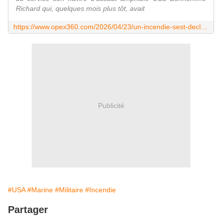
Richard qui, quelques mois plus tôt, avait
https://www.opex360.com/2026/04/23/un-incendie-sest-declare-a-bord-du-destroyer-americain-uss-zumwalt/
Publicité
#USA
#Marine
#Militaire
#Incendie
Partager