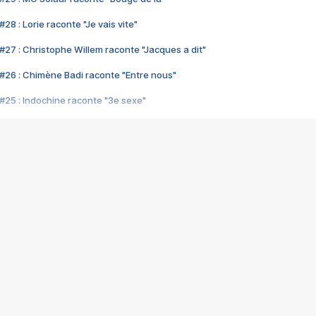
28 : Lorie raconte "Je vais vite"
#27 : Christophe Willem raconte "Jacques a dit"
#26 : Chimène Badi raconte "Entre nous"
#25 : Indochine raconte "3e sexe"
#24 : Zaho raconte "C'est chelou"
#23 : Patrick Bruel raconte "Au café des délices"
#22 : Kyo raconte "Le chemin"
#21 : Nolwenn Leroy raconte "Cassé"
#20 : Patrick Hernandez raconte "Born to be alive"
#19 : Lorie raconte "Près de moi"
#18 : Michael Jones raconte "A nos actes manqués" (avec Jean-Jacque
#17 : Khaled raconte "Aïcha"