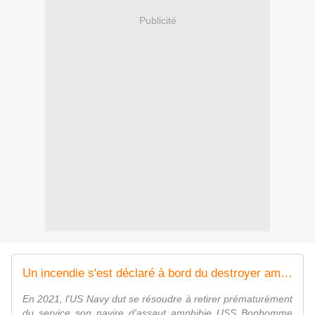
Publicité
Un incendie s'est déclaré à bord du destroyer américain USS Zumwalt - Zone Militaire
En 2021, l'US Navy dut se résoudre à retirer prématurément
du service son navire d'assaut amphibie USS Bonhomme