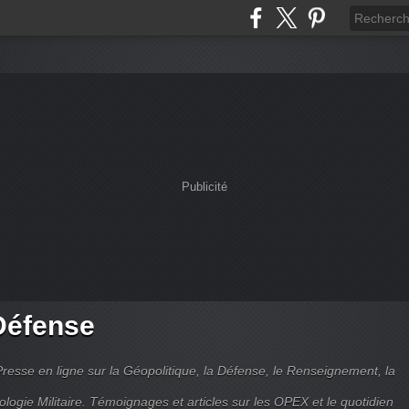
Publicité
Défense
Presse en ligne sur la Géopolitique, la Défense, le Renseignement, la
ologie Militaire. Témoignages et articles sur les OPEX et le quotidien