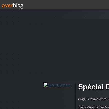
Spécial 
Blog - Revue de la 
Sécurité et la Techn