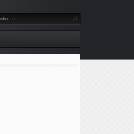
Ukraine : fuite d'hydrocarbures en mer Noire, pollution de l