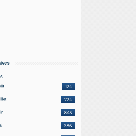
Ukraine : il aurait tué deux soldats et mangé la jambe de l'
ives
26
oût
124
illet
724
in
845
ai
686