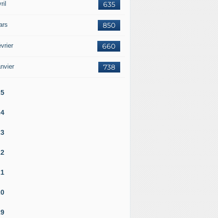
ril
635
ars
850
vrier
660
nvier
738
25
24
23
22
21
20
19