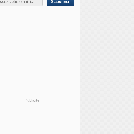
 Ukraine : Kim Jong-Un rend hommage aux soldats nord-coréens
Publicité