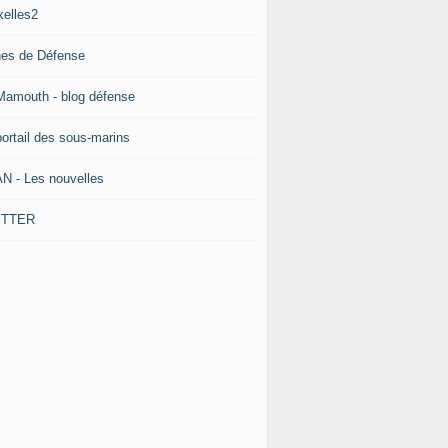
xelles2
nes de Défense
Mamouth - blog défense
portail des sous-marins
N - Les nouvelles
ITTER