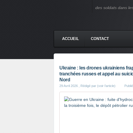
des soldats dans le
ACCUEIL
CONTACT
Ukraine : les drones ukrainiens f
tranchées russes et appel au suici
Nord
29 Avril 2026
, Rédigé par (voir l'article)
Publi