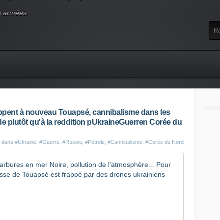
s armées.
rappent à nouveau Touapsé, cannibalisme dans les
de plutôt qu'à la reddition pUkraineGuerren Corée du
é dans
#Ukraine
,
#Guerre
,
#Russie
,
#Pétrole
,
#Cannibalisme
,
#Corée du Nord
Guerre en 
U
n
n
o