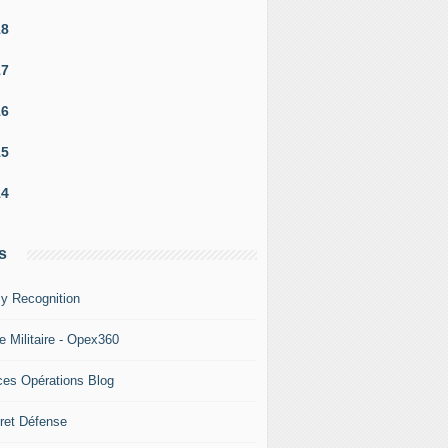
18
17
16
15
14
s
y Recognition
e Militaire - Opex360
ces Opérations Blog
ret Défense