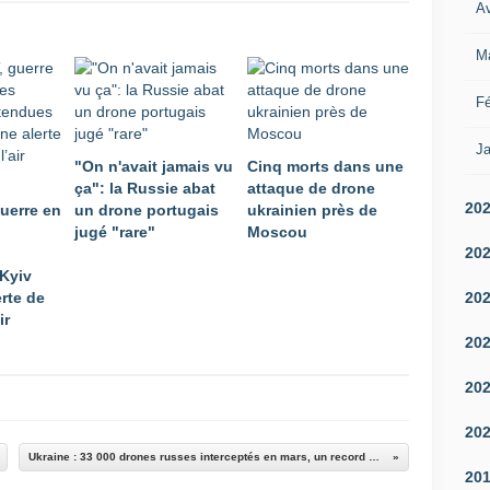
-
Av
t
k
c
e
r
o
M
p
a
r
u
i
é
b
Fé
n
e
l
i
n
i
Ja
e
n
"On n'avait jamais vu
Cinq morts dans une
é
n
e
ça": la Russie abat
attaque de drone
e
s
f
20
uerre en
un drone portugais
ukrainien près de
c
.
r
jugé "rare"
Moscou
e
P
a
20
w
l
n
Kyiv
e
u
c
20
rte de
e
s
h
ir
k
d
i
-
20
e
t
e
1
u
n
20
2
n
d
0
n
,
20
s
o
l
e
Ukraine : 33 000 drones russes interceptés en mars, un record mensuel
u
e
20
c
v