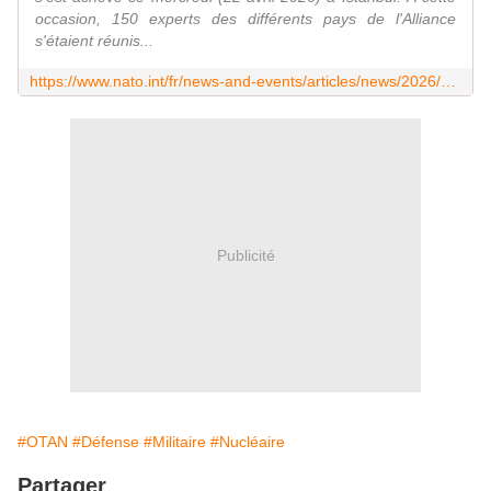
occasion, 150 experts des différents pays de l'Alliance
s'étaient réunis...
https://www.nato.int/fr/news-and-events/articles/news/2026/04/22/nato-nuclear-symposium-concludes-in-istanbul
Publicité
#OTAN
#Défense
#Militaire
#Nucléaire
Partager