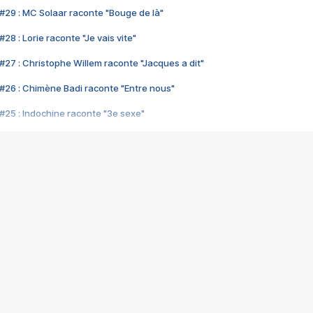
#29 : MC Solaar raconte "Bouge de là"
28 : Lorie raconte "Je vais vite"
#27 : Christophe Willem raconte "Jacques a dit"
#26 : Chimène Badi raconte "Entre nous"
#25 : Indochine raconte "3e sexe"
#24 : Zaho raconte "C'est chelou"
#23 : Patrick Bruel raconte "Au café des délices"
#22 : Kyo raconte "Le chemin"
#21 : Nolwenn Leroy raconte "Cassé"
#20 : Patrick Hernandez raconte "Born to be alive"
#19 : Lorie raconte "Près de moi"
#18 : Michael Jones raconte "A nos actes manqués" (avec Jean-Jacque