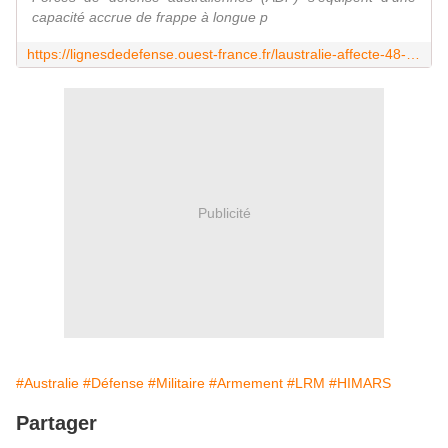
capacité accrue de frappe à longue p
https://lignesdedefense.ouest-france.fr/laustralie-affecte-48-himars-a-un-2e-regiment-dartillerie-a-longue-portee/
Publicité
#Australie
#Défense
#Militaire
#Armement
#LRM
#HIMARS
Partager