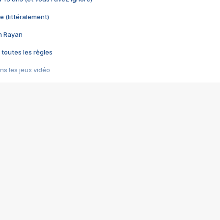
e (littéralement)
im Rayan
 toutes les règles
s les jeux vidéo
us choquant de Rockstar ? - Le scandale BULLY
e plus moche de Steam
du RÊVE tourne au CAUCHEMAR
pendant 8 heures
it… à tort
umiliés par un jeu vidéo
ire - Final Fantasy 8
ti un empire - Age of Empires