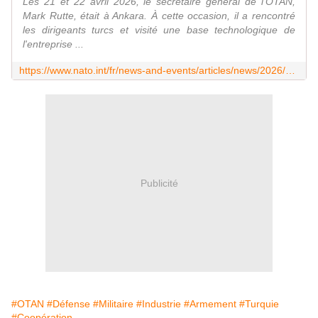
Les 21 et 22 avril 2026, le secrétaire général de l'OTAN,
Mark Rutte, était à Ankara. À cette occasion, il a rencontré
les dirigeants turcs et visité une base technologique de
l'entreprise ...
https://www.nato.int/fr/news-and-events/articles/news/2026/04/22/nato-secretary-general-visits-turkiye-in-preparation-for-ankara-summit-underlines-importance-of-defence-industry
Publicité
#OTAN
#Défense
#Militaire
#Industrie
#Armement
#Turquie
#Coopération