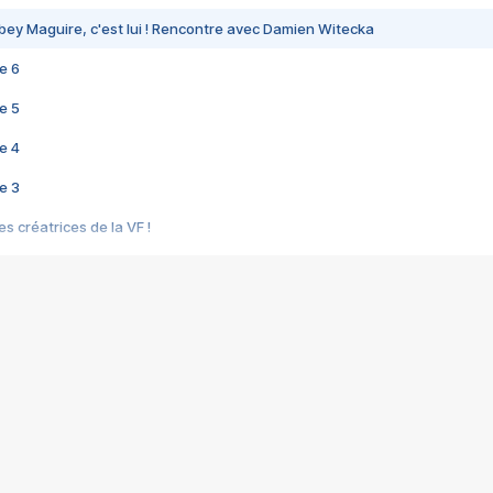
bey Maguire, c'est lui ! Rencontre avec Damien Witecka
e 6
e 5
e 4
e 3
s créatrices de la VF !
e 2
e 1
e Mektoub My Love arrive enfin ! Rencontre avec Shaïn Boumedine et Sal
i : après Toni en famille
elle réalise le bouleversant Dites lui que je l'aime
ais ! Rencontre autour de Vie privée de Rebecca Zlotowski