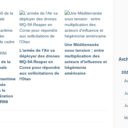
s
'
e
n
t
r
e
Une Méditerranée
c
L'armée de l'Air va
sous tension : entre
r
déployer des drones
multiplication des
o
Arch
 de la
MQ-9A Reaper en
acteurs d'influence et
i
nale
Corse pour répondre
hégémonie
s
20
aux sollicitations de
américaine
e
maritime
l'Otan
n
A
née
t
 le
l
Ju
ération
'
RINI
a
Ju
f
f
M
i
r