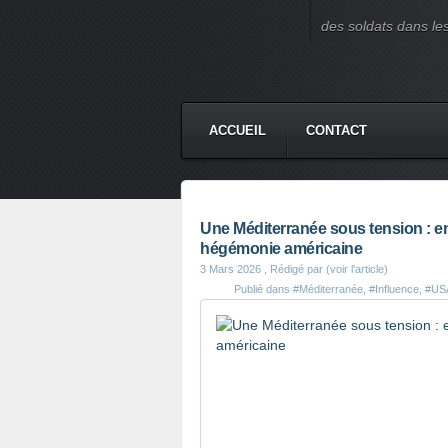
des soldats dans le
ACCUEIL
CONTACT
Une Méditerranée sous tension : ent
hégémonie américaine
3 Mars 2026
, Rédigé par (voir l'article)
Publié dans
#Méditerranée
,
#Influence
,
#US