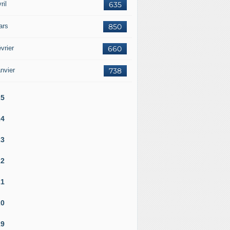
ril
635
ars
850
vrier
660
nvier
738
25
24
23
22
21
20
19