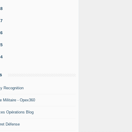
18
17
16
15
14
s
y Recognition
e Militaire - Opex360
ces Opérations Blog
ret Défense