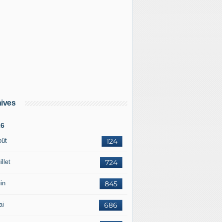
ives
26
oût
124
illet
724
in
845
ai
686