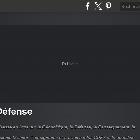
Publicité
Défense
Presse en ligne sur la Géopolitique, la Défense, le Renseignement, la
ologie Militaire. Témoignages et articles sur les OPEX et le quotidien