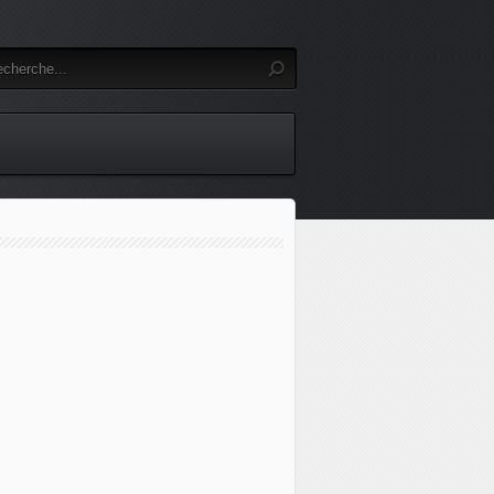
erranée sous tension : entre multiplication des acteurs d'i