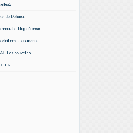
xelles2
nes de Défense
Mamouth - blog défense
portail des sous-marins
N - Les nouvelles
ITTER