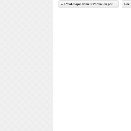
L'état-major dément l'envoi du porte-avions Charles de Gaulle en Méditerranée orientale