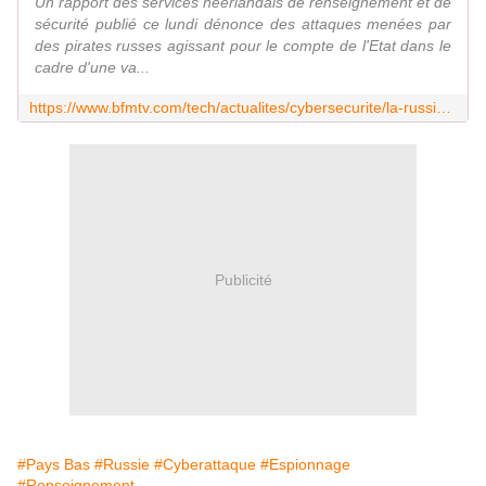
Un rapport des services néerlandais de renseignement et de
sécurité publié ce lundi dénonce des attaques menées par
des pirates russes agissant pour le compte de l'Etat dans le
cadre d'une va...
https://www.bfmtv.com/tech/actualites/cybersecurite/la-russie-est-accusee-d-avoir-utilise-whatsapp-et-signal-pour-mener-des-cyberattaques-contre-des-fonctionnaires-du-gouvernement-neerlandais-afin-d-acceder-a-des-informations-sensibles_AD-202603090627.html
Publicité
#Pays Bas
#Russie
#Cyberattaque
#Espionnage
#Renseignement