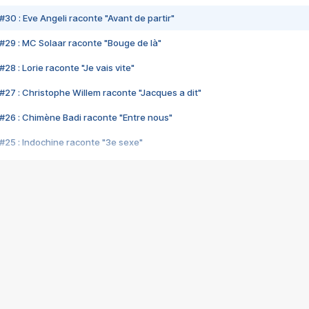
#30 : Eve Angeli raconte "Avant de partir"
#29 : MC Solaar raconte "Bouge de là"
28 : Lorie raconte "Je vais vite"
#27 : Christophe Willem raconte "Jacques a dit"
#26 : Chimène Badi raconte "Entre nous"
#25 : Indochine raconte "3e sexe"
#24 : Zaho raconte "C'est chelou"
#23 : Patrick Bruel raconte "Au café des délices"
#22 : Kyo raconte "Le chemin"
#21 : Nolwenn Leroy raconte "Cassé"
#20 : Patrick Hernandez raconte "Born to be alive"
#19 : Lorie raconte "Près de moi"