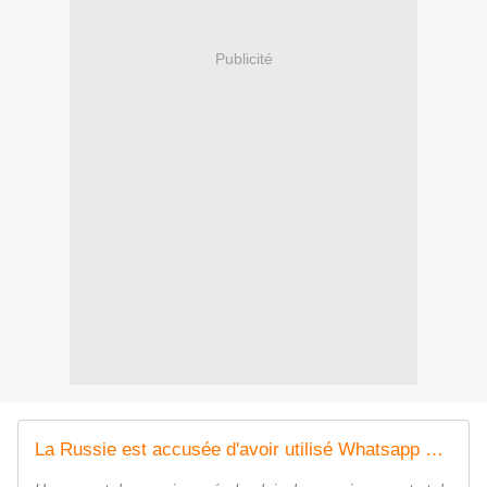
Publicité
La Russie est accusée d'avoir utilisé Whatsapp et Signal pour mener des cyberattaques contre des fonctionnaires du gouvernement néerlandais, afin d'accéder "à des informations sensibles"