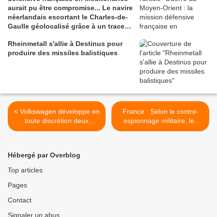
aurait pu être compromise... Le navire
néerlandais escortant le Charles-de-
Gaulle géolocalisé grâce à un traceur
dans une carte postale
Rheinmetall s'allie à Destinus pour
produire des missiles balistiques
< Volkswagen développe en
France : Selon le contre-
toute discrétion deux
espionnage militaire, les
véhicules militaires
survols de sites liés à la
défense ont "nettement
augmenté entre 2024 et
Hébergé par Overblog
2025" >
Top articles
Pages
Contact
Signaler un abus