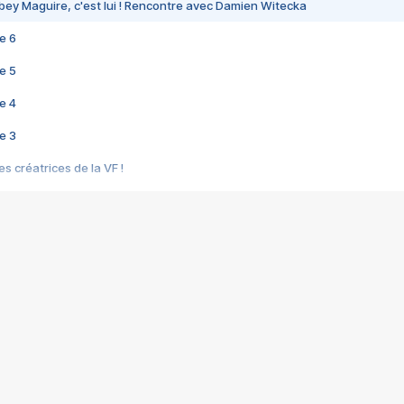
bey Maguire, c'est lui ! Rencontre avec Damien Witecka
e 6
e 5
e 4
e 3
s créatrices de la VF !
e 2
e 1
e Mektoub My Love arrive enfin ! Rencontre avec Shaïn Boumedine et Sal
i : après Toni en famille
elle réalise le bouleversant Dites lui que je l'aime
ais ! Rencontre autour de Vie privée de Rebecca Zlotowski
 de Marguerite, Grave... Rencontre avec Ella Rumpf