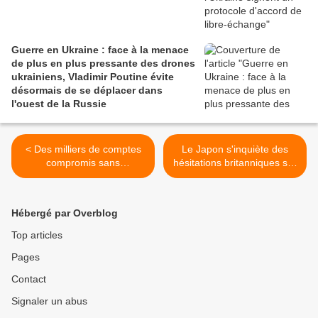
Guerre en Ukraine : face à la menace
de plus en plus pressante des drones
ukrainiens, Vladimir Poutine évite
désormais de se déplacer dans
l'ouest de la Russie
< Des milliers de comptes
Le Japon s'inquiète des
compromis sans
hésitations britanniques sur
autorisation: une vaste
le financement du Global
opération russe de
Combat Air Programme >
piratages sur Signal et
Hébergé par Overblog
WhatsApp touche politiques
et services de
Top articles
renseignement occidentaux
Pages
Contact
Signaler un abus