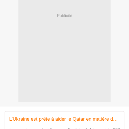
Publicité
L'Ukraine est prête à aider le Qatar en matière de lutte antidrone en échange d'un transfert de ses Mirage 2000-5 - Zone Militaire