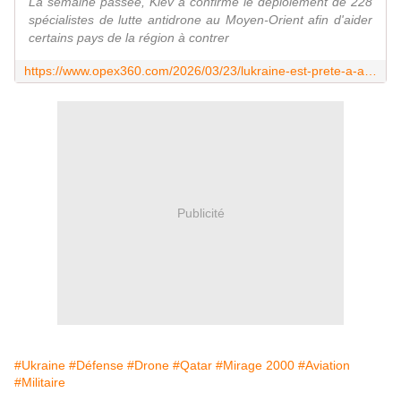
La semaine passée, Kiev a confirmé le déploiement de 228
spécialistes de lutte antidrone au Moyen-Orient afin d'aider
certains pays de la région à contrer
https://www.opex360.com/2026/03/23/lukraine-est-prete-a-aider-le-qatar-en-matiere-de-la-lutte-antidrone-en-echange-dun-transfert-de-ses-mirage-2000-5/
Publicité
#Ukraine
#Défense
#Drone
#Qatar
#Mirage 2000
#Aviation
#Militaire