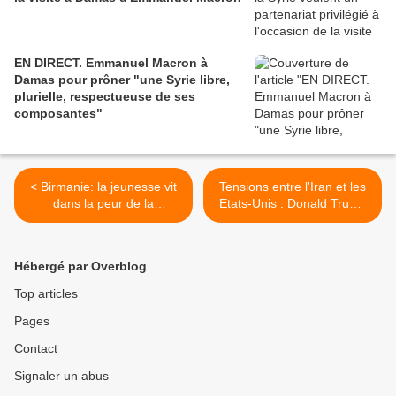
EN DIRECT. Emmanuel Macron à
Damas pour prôner "une Syrie libre,
plurielle, respectueuse de ses
composantes"
< Birmanie: la jeunesse vit
Tensions entre l'Iran et les
dans la peur de la
Etats-Unis : Donald Trump
conscription, sous l'autorité
évoque la possibilité d'un
de la junte militaire
accord avec Téhéran
malgré l'avertissement du
Hébergé par Overblog
guide suprême iranien >
Top articles
Pages
Contact
Signaler un abus