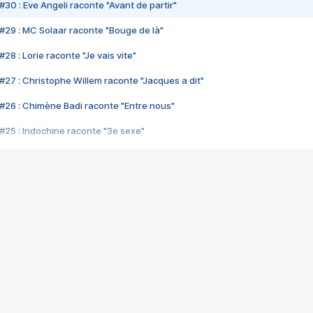
#30 : Eve Angeli raconte "Avant de partir"
#29 : MC Solaar raconte "Bouge de là"
28 : Lorie raconte "Je vais vite"
#27 : Christophe Willem raconte "Jacques a dit"
#26 : Chimène Badi raconte "Entre nous"
#25 : Indochine raconte "3e sexe"
#24 : Zaho raconte "C'est chelou"
#23 : Patrick Bruel raconte "Au café des délices"
#22 : Kyo raconte "Le chemin"
#21 : Nolwenn Leroy raconte "Cassé"
#20 : Patrick Hernandez raconte "Born to be alive"
#19 : Lorie raconte "Près de moi"
#18 : Michael Jones raconte "A nos actes manqués" (avec Jean-Jacque