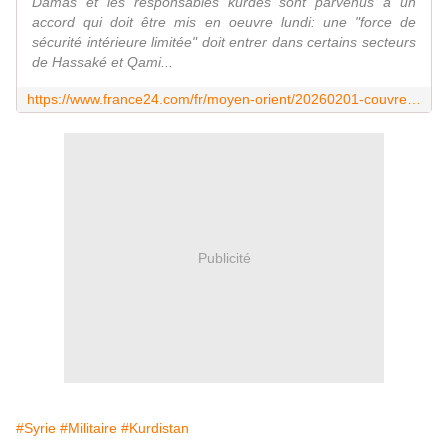
Damas et les responsables kurdes sont parvenus à un
accord qui doit être mis en oeuvre lundi: une "force de
sécurité intérieure limitée" doit entrer dans certains secteurs
de Hassaké et Qami...
https://www.france24.com/fr/moyen-orient/20260201-couvre-feu-instaure-deux-villes-syrie-kurdes-vue-application-accord-damas-hassake-qamichli
Publicité
#Syrie
#Militaire
#Kurdistan