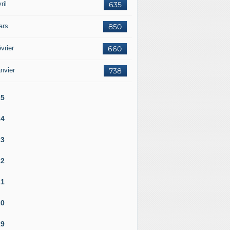
ril
635
ars
850
vrier
660
nvier
738
25
24
23
22
21
20
19