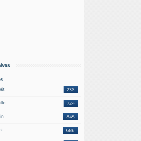
ives
26
oût
236
illet
724
in
845
ai
686