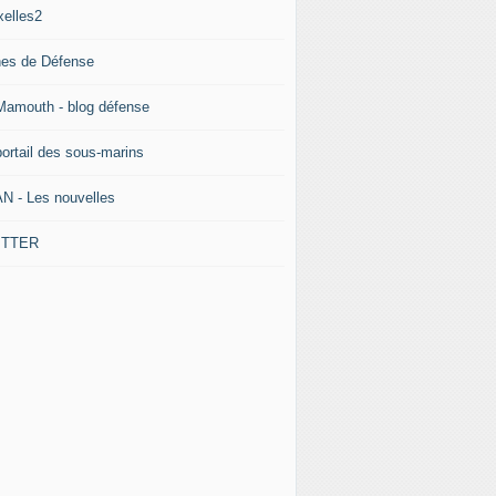
xelles2
nes de Défense
Mamouth - blog défense
portail des sous-marins
N - Les nouvelles
ITTER