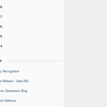
18
17
16
15
14
s
y Recognition
e Militaire - Opex360
ces Opérations Blog
ret Défense