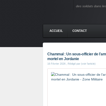
des soldats dans le
ACCUEIL
CONTACT
Chammal : Un sous-officier de l'arm
mortel en Jordanie
16 Février 2026
, Rédigé par (voir l'article)