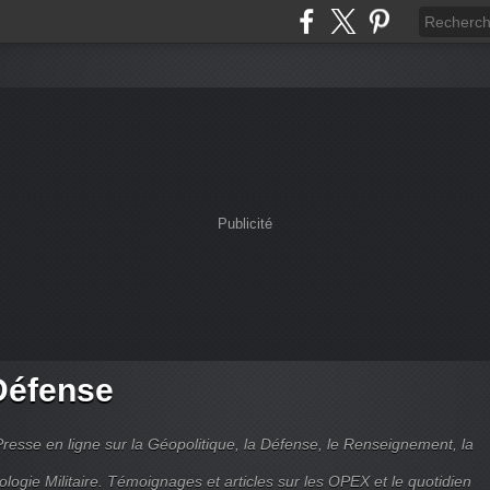
Publicité
Défense
Presse en ligne sur la Géopolitique, la Défense, le Renseignement, la
ologie Militaire. Témoignages et articles sur les OPEX et le quotidien