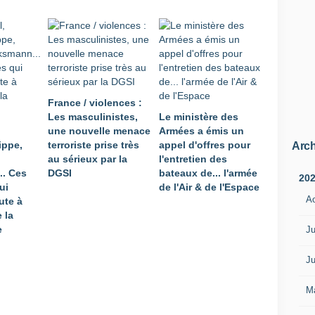
i
d
e
n
t
e
l
France / violences :
d
Les masculinistes,
Le ministère des
u
une nouvelle menace
Armées a émis un
s
ippe,
terroriste prise très
appel d'offres pour
e
Arch
au sérieux par la
l'entretien des
r
.. Ces
DGSI
bateaux de... l'armée
g
20
ui
de l'Air & de l'Espace
e
A
ute à
n
 la
t
e
-
Ju
c
h
Ju
e
f
M
T
h