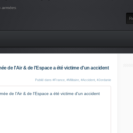
s armées.
ée de l'Air & de l'Espace a été victime d'un accident
Publié dans
#France
,
#Militaire
,
#Accident
,
#Jordanie
Chammal : 
C
e
1
6
f