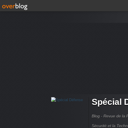
Spécial 
Blog - Revue de la 
Sécurité et la Techn