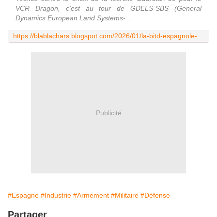
VCR Dragon, c'est au tour de GDELS-SBS (General
Dynamics European Land Systems- ...
https://blablachars.blogspot.com/2026/01/la-bitd-espagnole-entre-recours-et-choix.html
Publicité
#Espagne
#Industrie
#Armement
#Militaire
#Défense
Partager