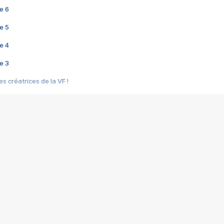
e 6
e 5
e 4
e 3
s créatrices de la VF !
e 2
e 1
e Mektoub My Love arrive enfin ! Rencontre avec Shaïn Boumedine et Sal
i : après Toni en famille
elle réalise le bouleversant Dites lui que je l'aime
ais ! Rencontre autour de Vie privée de Rebecca Zlotowski
 de Marguerite, Grave... Rencontre avec Ella Rumpf