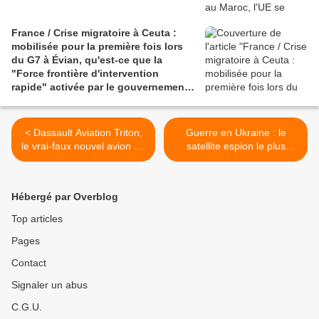
France / Crise migratoire à Ceuta :
mobilisée pour la première fois lors
du G7 à Évian, qu'est-ce que la
"Force frontière d'intervention
rapide" activée par le gouvernement à
la frontière franco-espagnole ?
< Dassault Aviation Triton,
Guerre en Ukraine : le
le vrai-faux nouvel avion de
satellite espion le plus
la Marine Nationale
célèbre du Kremlin
désintégré après une
collision avec des débris
Hébergé par Overblog
spatiaux, son successeur
poursuit déjà sa mission >
Top articles
Pages
Contact
Signaler un abus
C.G.U.