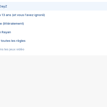
 DayZ
 a 13 ans (et vous l'avez ignoré)
e (littéralement)
im Rayan
 toutes les règles
s les jeux vidéo
us choquant de Rockstar ? - Le scandale BULLY
e plus moche de Steam
du RÊVE tourne au CAUCHEMAR
pendant 8 heures
it… à tort
umiliés par un jeu vidéo