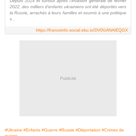
Depuis 2014 et surtout après l'invasion générale de février
2022, des milliers d'enfants ukrainiens ont été déportés vers
la Russie, arrachés à leurs familles et soumis à une politique
s...
https://franceinfo.social.ebu.io/DV0GANAIEQGX
Publicité
#Ukraine
#Enfants
#Guerre
#Russie
#Déportation
#Crimes de
guerre