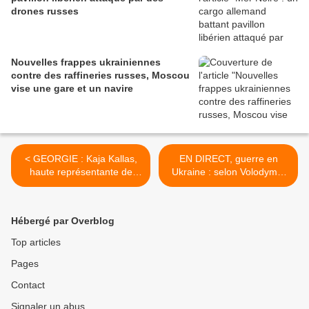
drones russes
Nouvelles frappes ukrainiennes
contre des raffineries russes, Moscou
vise une gare et un navire
< GEORGIE : Kaja Kallas,
EN DIRECT, guerre en
haute représentante de
Ukraine : selon Volodymyr
l'UE, met en garde contre
Zelensky, la Russie " cible
les nouvelles lois
désormais les
géorgiennes visant les ONG
infrastructures logistiques et
Hébergé par Overblog
et les médias
les nœuds ferroviaires " du
pays >
Top articles
Pages
Contact
Signaler un abus