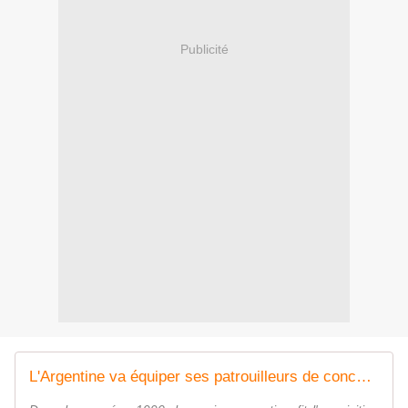
Publicité
L'Argentine va équiper ses patrouilleurs de conception française avec quatre hélicoptères italiens AW109SP - Zone Militaire