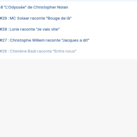
48 "L'Odyssée" de Christopher Nolan
#29 : MC Solaar raconte "Bouge de là"
28 : Lorie raconte "Je vais vite"
#27 : Christophe Willem raconte "Jacques a dit"
#26 : Chimène Badi raconte "Entre nous"
#25 : Indochine raconte "3e sexe"
#24 : Zaho raconte "C'est chelou"
#23 : Patrick Bruel raconte "Au café des délices"
#22 : Kyo raconte "Le chemin"
#21 : Nolwenn Leroy raconte "Cassé"
#20 : Patrick Hernandez raconte "Born to be alive"
#19 : Lorie raconte "Près de moi"