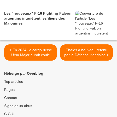
Les "nouveaux" F-16 Fighting Falcon
argentins inquiètent les îliens des
Malouines
< En 2024, le cargo russe
Thales à nouveau retenu
Ursa Major aurait coulé
par la Défense irlandaise >
avec des réacteurs
nucléaires destinés à un
sous-marin nord-coréen
Hébergé par Overblog
Top articles
Pages
Contact
Signaler un abus
C.G.U.