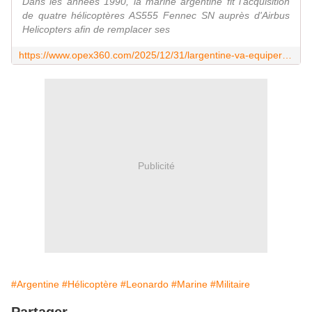
Dans les années 1990, la marine argentine fit l'acquisition
de quatre hélicoptères AS555 Fennec SN auprès d'Airbus
Helicopters afin de remplacer ses
https://www.opex360.com/2025/12/31/largentine-va-equiper-ses-patrouilleurs-de-conception-francaise-avec-quatre-helicopteres-italiens-aw109sp/
Publicité
#Argentine
#Hélicoptère
#Leonardo
#Marine
#Militaire