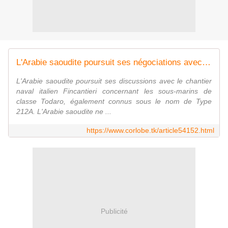
L'Arabie saoudite poursuit ses négociations avec le chantier naval italien Fincantieri en vue de l'acquisition de ses premiers sous-marins
L'Arabie saoudite poursuit ses discussions avec le chantier
naval italien Fincantieri concernant les sous-marins de
classe Todaro, également connus sous le nom de Type
212A. L'Arabie saoudite ne ...
https://www.corlobe.tk/article54152.html
Publicité