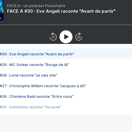
FACE A - un podcast Purecharts
FACE A #30 : Eve Angeli raconte "Avant de partir"
#30 : Eve Angeli raconte "Avant de partir"
#29 : MC Solaar raconte "Bouge de là"
28 : Lorie raconte "Je vais vite"
#27 : Christophe Willem raconte "Jacques a dit"
#26 : Chimène Badi raconte "Entre nous"
#25 : Indochine raconte "3e sexe"
#24 : Zaho raconte "C'est chelou"
#23 : Patrick Bruel raconte "Au café des délices"