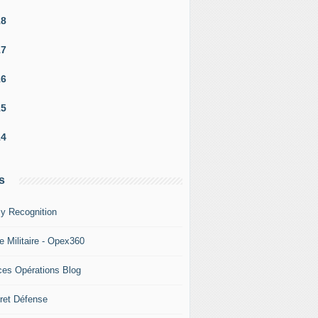
18
17
16
15
14
s
y Recognition
e Militaire - Opex360
ces Opérations Blog
ret Défense