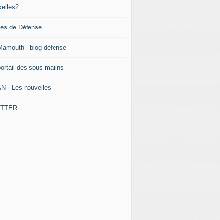
xelles2
nes de Défense
Mamouth - blog défense
portail des sous-marins
N - Les nouvelles
ITTER