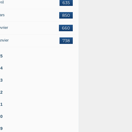
ril
635
ars
850
vrier
660
nvier
738
25
24
23
22
21
20
19