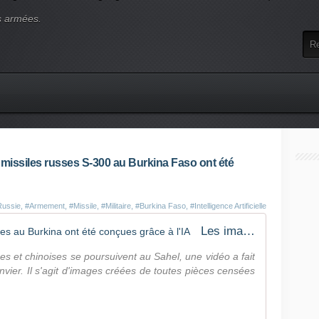
s armées.
 missiles russes S-300 au Burkina Faso ont été
Russie
,
#Armement
,
#Missile
,
#Militaire
,
#Burkina Faso
,
#Intelligence Artificielle
Les images de ce convoi de missiles au Burkina ont été conçues grâce à l'IA
ses et chinoises se poursuivent au Sahel, une vidéo a fait
nvier. Il s'agit d'images créées de toutes pièces censées