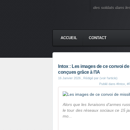
des soldats dans le
ACCUEIL
CONTACT
Intox : Les images de ce convoi de
conçues grâce à l'IA
16 Janvier 2026
, Rédigé par (voir l'article)
Publié dans
#Intox
,
#
Alors que les livraisons d'armes rus
le tour des réseaux sociaux ce 15 ja
mo...