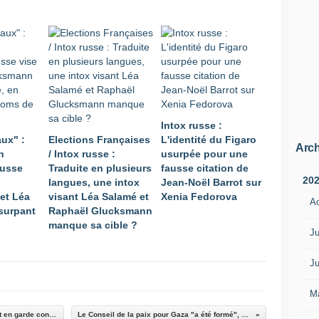
Intox russe :
aux" :
Elections Françaises
L'identité du Figaro
Arch
n
/ Intox russe :
usurpée pour une
russe
Traduite en plusieurs
fausse citation de
20
langues, une intox
Jean-Noël Barrot sur
et Léa
visant Léa Salamé et
Xenia Fedorova
A
surpant
Raphaël Glucksmann
manque sa cible ?
Ju
Ju
M
Les alliés de Washington dans le Golfe mettent en garde contre une intervention en Iran
Le Conseil de la paix pour Gaza "a été formé", annonce Donald Trump