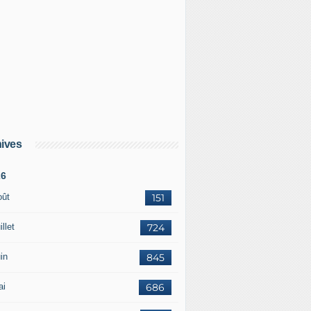
ives
26
oût
151
illet
724
in
845
ai
686