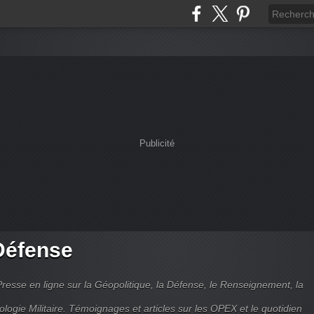
Publicité
Défense
Presse en ligne sur la Géopolitique, la Défense, le Renseignement, la
ologie Militaire. Témoignages et articles sur les OPEX et le quotidien