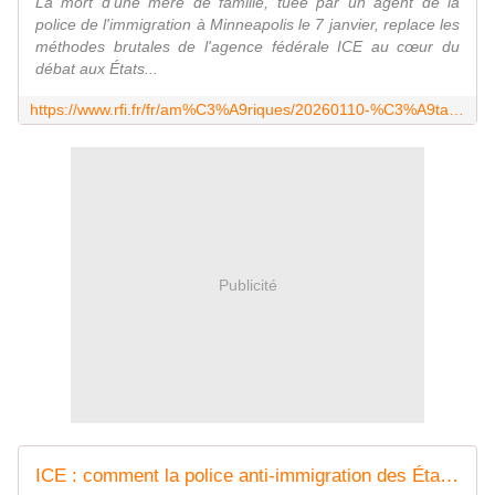
La mort d'une mère de famille, tuée par un agent de la
police de l'immigration à Minneapolis le 7 janvier, replace les
méthodes brutales de l'agence fédérale ICE au cœur du
débat aux États...
https://www.rfi.fr/fr/am%C3%A9riques/20260110-%C3%A9tats-unis-depuis-le-retour-de-trump-une-police-de-l-immigration-aux-m%C3%A9thodes-de-plus-en-plus-violentes
Publicité
ICE : comment la police anti-immigration des États-Unis est devenue toute puissante sous Donald Trump