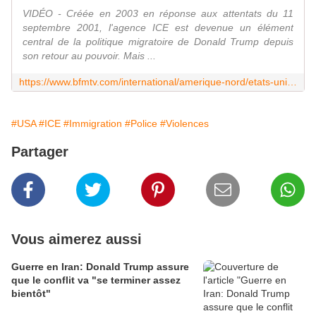
VIDÉO - Créée en 2003 en réponse aux attentats du 11
septembre 2001, l'agence ICE est devenue un élément
central de la politique migratoire de Donald Trump depuis
son retour au pouvoir. Mais ...
https://www.bfmtv.com/international/amerique-nord/etats-unis/video-ice-comment-la-police-anti-immigration-des-etats-unis-est-devenue-toute-puissante-sous-donald-trump_VN-202510110113.html
#USA
#ICE
#Immigration
#Police
#Violences
Partager
Vous aimerez aussi
Guerre en Iran: Donald Trump assure
que le conflit va "se terminer assez
bientôt"