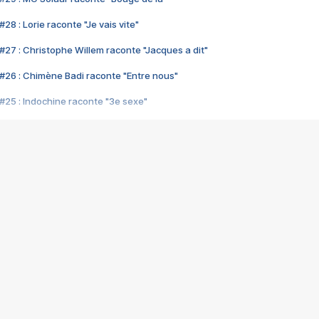
28 : Lorie raconte "Je vais vite"
#27 : Christophe Willem raconte "Jacques a dit"
#26 : Chimène Badi raconte "Entre nous"
#25 : Indochine raconte "3e sexe"
#24 : Zaho raconte "C'est chelou"
#23 : Patrick Bruel raconte "Au café des délices"
#22 : Kyo raconte "Le chemin"
#21 : Nolwenn Leroy raconte "Cassé"
#20 : Patrick Hernandez raconte "Born to be alive"
#19 : Lorie raconte "Près de moi"
#18 : Michael Jones raconte "A nos actes manqués" (avec Jean-Jacque
#17 : Khaled raconte "Aïcha"