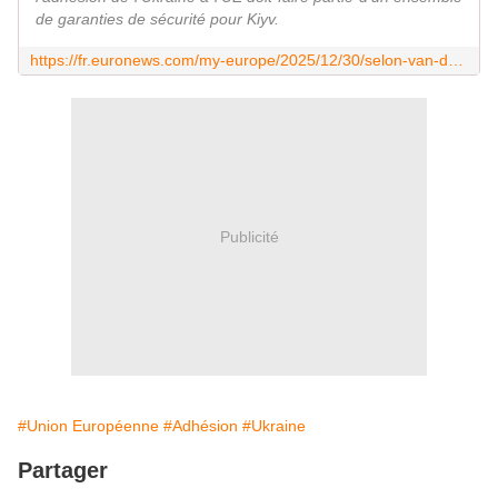
de garanties de sécurité pour Kiyv.
https://fr.euronews.com/my-europe/2025/12/30/selon-van-der-leyen-la-prosperite-dun-etat-ukrainien-libre-reside-dans-ladhesion-a-lue
Publicité
#Union Européenne
#Adhésion
#Ukraine
Partager