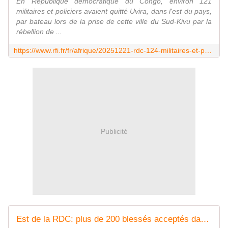
En République démocratique du Congo, environ 121
militaires et policiers avaient quitté Uvira, dans l'est du pays,
par bateau lors de la prise de cette ville du Sud-Kivu par la
rébellion de ...
https://www.rfi.fr/fr/afrique/20251221-rdc-124-militaires-et-policiers-jug%C3%A9s-pour-abandon-de-poste-apr%C3%A8s-la-prise-d-uvira-par-l-afc-m23
Publicité
Est de la RDC: plus de 200 blessés acceptés dans les hôpitaux après l'offensive de l'AFC/M23 à Uvira