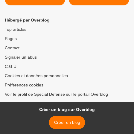
région d'Odessa passe à 8
marchand au large des
morts et 27 blessés
côtes vénézuéliennes >
Hébergé par Overblog
Top articles
Pages
Contact
Signaler un abus
C.G.U.
Cookies et données personnelles
Préférences cookies
Voir le profil de Spécial Défense sur le portail Overblog
Créer un blog sur Overblog
Créer un blog