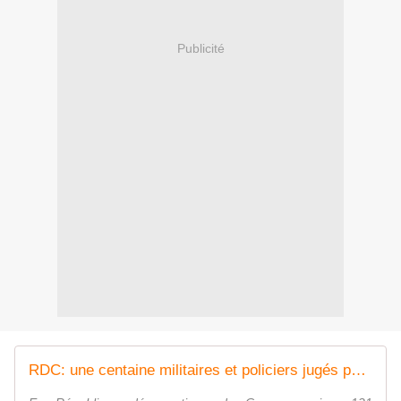
Publicité
RDC: une centaine militaires et policiers jugés pour "abandon de poste" après la prise d'Uvira par l'AFC/M23