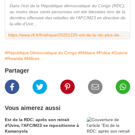
Dans l'est de la République démocratique du Congo (RDC),
au moins deux cents personnes ont été blessées lors de la
dernière offensive des rebelles de l'AFC/M23 en direction de
la ville d'Uvir...
https://www.rfi.fr/fr/afrique/20251220-est-de-la-rdc-plus-de-200-bless%C3%A9s-accept%C3%A9s-dans-les-h%C3%B4pitaux-apr%C3%A8s-l-offensive-de-l-afc-m23-%C3%A0-uvira
#République Démocratique du Congo
#Militaire
#Police
#Guerre
#Rwanda
#Milices
Partager
Vous aimerez aussi
Est de la RDC: après son retrait
d'Uvira, l'AFC/M23 se repositionne à
Kamanyola