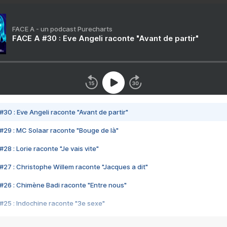
FACE A - un podcast Purecharts
FACE A #30 : Eve Angeli raconte "Avant de partir"
#30 : Eve Angeli raconte "Avant de partir"
#29 : MC Solaar raconte "Bouge de là"
28 : Lorie raconte "Je vais vite"
#27 : Christophe Willem raconte "Jacques a dit"
#26 : Chimène Badi raconte "Entre nous"
#25 : Indochine raconte "3e sexe"
#24 : Zaho raconte "C'est chelou"