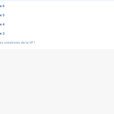
e 6
e 5
e 4
e 3
s créatrices de la VF !
e 2
e 1
e Mektoub My Love arrive enfin ! Rencontre avec Shaïn Boumedine et Sal
i : après Toni en famille
elle réalise le bouleversant Dites lui que je l'aime
ais ! Rencontre autour de Vie privée de Rebecca Zlotowski
 de Marguerite, Grave... Rencontre avec Ella Rumpf