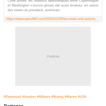
Cette année, les relations diplomatiques entre Copenhague
et Washington n'auront jamais été aussi tendues, en raison
des visées du président, américain,
https://www.opex360.com/2025/12/30/les-etats-unis-autorisent-le-danemark-a-se-procurer-trois-avions-de-patrouille-maritime-p-8a-poseidon/
Publicité
#Danemark
#Aviation
#Militaire
#Boeing
#Marine
#USA