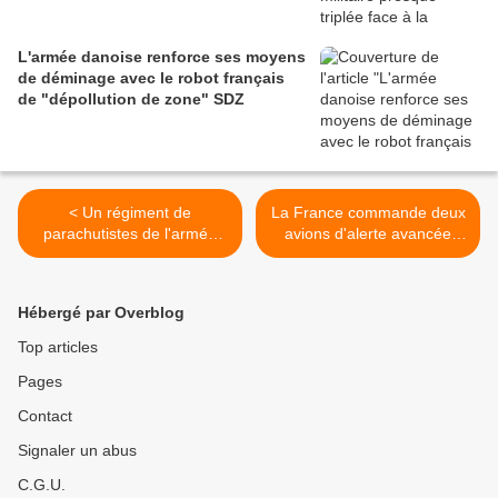
L'armée danoise renforce ses moyens
de déminage avec le robot français
de "dépollution de zone" SDZ
< Un régiment de
La France commande deux
parachutistes de l'armée
avions d'alerte avancée
allemande secoué par des
GlobalEye à Saab pour 1,1
enquêtes pour violences et
milliard d'euros >
extrémisme
Hébergé par Overblog
Top articles
Pages
Contact
Signaler un abus
C.G.U.