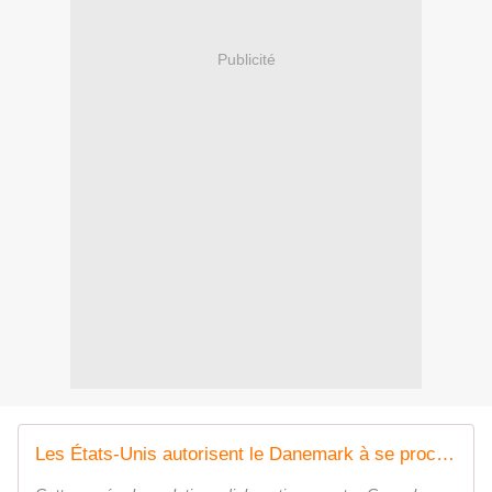
Publicité
Les États-Unis autorisent le Danemark à se procurer trois avions de patrouille maritime P-8A Poseidon - Zone Militaire