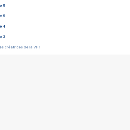
e 6
e 5
e 4
e 3
s créatrices de la VF !
e 2
e 1
e Mektoub My Love arrive enfin ! Rencontre avec Shaïn Boumedine et Sal
i : après Toni en famille
elle réalise le bouleversant Dites lui que je l'aime
ais ! Rencontre autour de Vie privée de Rebecca Zlotowski
 de Marguerite, Grave... Rencontre avec Ella Rumpf