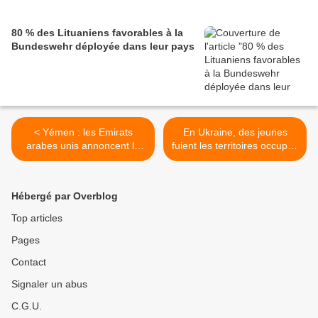
80 % des Lituaniens favorables à la
Bundeswehr déployée dans leur pays
< Yémen : les Emirats
En Ukraine, des jeunes
arabes unis annoncent le
fuient les territoires occupés
retrait de leurs troupes
par la Russie >
après une escalade des
tensions avec l'Arabie
Hébergé par Overblog
saoudite
Top articles
Pages
Contact
Signaler un abus
C.G.U.