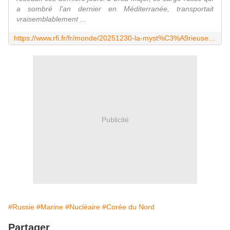
a sombré l'an dernier en Méditerranée, transportait
vraisemblablement ...
https://www.rfi.fr/fr/monde/20251230-la-myst%C3%A9rieuse-cargaison-de-l-ursa-major-%C3%A9tait-elle-destin%C3%A9e-%C3%A0-la-cor%C3%A9e-du-nord
Publicité
#Russie
#Marine
#Nucléaire
#Corée du Nord
Partager