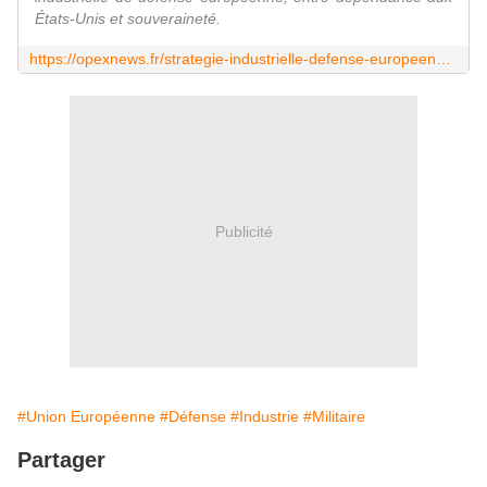
États-Unis et souveraineté.
https://opexnews.fr/strategie-industrielle-defense-europeenne-jean-louis-thieriot-2025/
Publicité
#Union Européenne
#Défense
#Industrie
#Militaire
Partager