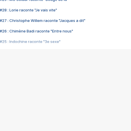
28 : Lorie raconte "Je vais vite"
#27 : Christophe Willem raconte "Jacques a dit"
#26 : Chimène Badi raconte "Entre nous"
#25 : Indochine raconte "3e sexe"
#24 : Zaho raconte "C'est chelou"
#23 : Patrick Bruel raconte "Au café des délices"
#22 : Kyo raconte "Le chemin"
#21 : Nolwenn Leroy raconte "Cassé"
#20 : Patrick Hernandez raconte "Born to be alive"
#19 : Lorie raconte "Près de moi"
#18 : Michael Jones raconte "A nos actes manqués" (avec Jean-Jacque
#17 : Khaled raconte "Aïcha"