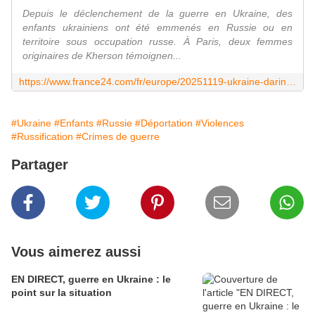
Depuis le déclenchement de la guerre en Ukraine, des
enfants ukrainiens ont été emmenés en Russie ou en
territoire sous occupation russe. À Paris, deux femmes
originaires de Kherson témoignen...
https://www.france24.com/fr/europe/20251119-ukraine-darina-liubov-enfants-enlev%C3%A9s-kherson-russie-crim%C3%A9e-orphelinat-m%C3%A8res-ukrainiennes-occupation-russe-guerre-margarita-serguei-mironov
#Ukraine
#Enfants
#Russie
#Déportation
#Violences
#Russification
#Crimes de guerre
Partager
Vous aimerez aussi
EN DIRECT, guerre en Ukraine : le
point sur la situation