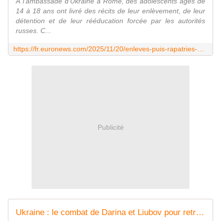
À l'ambassade d'Ukraine à Rome, des adolescents âgés de
14 à 18 ans ont livré des récits de leur enlèvement, de leur
détention et de leur rééducation forcée par les autorités
russes. C...
https://fr.euronews.com/2025/11/20/enleves-puis-rapatries-des-jeunes-ukrainiens-temoignent-de-leur-captivite-en-russie
Publicité
Ukraine : le combat de Darina et Liubov pour retrouver les enfants enlevés à Kherson par la Russie