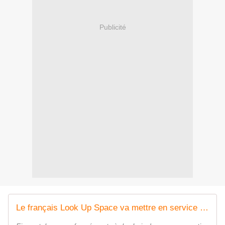
Publicité
Le français Look Up Space va mettre en service un radar innovant pour suivre les petits objets en orbite basse - Zone Militaire