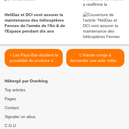
HeliDax et DCI vont assurer la
maintenance des hélicoptères
Fennec de l'armée de l'Air & de
l'Espace pendant dix ans
< Les Pays-Bas étudient la
L'Irlande songe à
possibilité de produire des
demander une aide militaire
missiles air-air américains
à la France pour renforcer
AIM-120 AMRAAM
sa sécurité lors de sa
présidence de l'UE >
Hébergé par Overblog
Top articles
Pages
Contact
Signaler un abus
C.G.U.