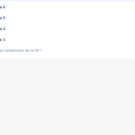
e 6
e 5
e 4
e 3
s créatrices de la VF !
e 2
e 1
e Mektoub My Love arrive enfin ! Rencontre avec Shaïn Boumedine et Sal
i : après Toni en famille
elle réalise le bouleversant Dites lui que je l'aime
ais ! Rencontre autour de Vie privée de Rebecca Zlotowski
 de Marguerite, Grave... Rencontre avec Ella Rumpf