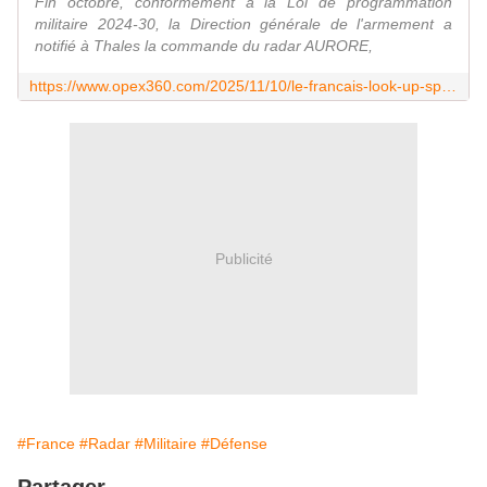
Fin octobre, conformément à la Loi de programmation
militaire 2024-30, la Direction générale de l'armement a
notifié à Thales la commande du radar AURORE,
https://www.opex360.com/2025/11/10/le-francais-look-up-space-va-mettre-en-service-un-radar-innovant-pour-suivre-les-petits-objets-en-orbite-basse/
Publicité
#France
#Radar
#Militaire
#Défense