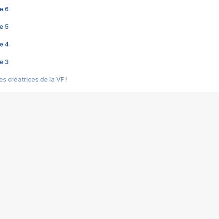
e 6
e 5
e 4
e 3
s créatrices de la VF !
e 2
e 1
e Mektoub My Love arrive enfin ! Rencontre avec Shaïn Boumedine et Sal
i : après Toni en famille
elle réalise le bouleversant Dites lui que je l'aime
ais ! Rencontre autour de Vie privée de Rebecca Zlotowski
 de Marguerite, Grave... Rencontre avec Ella Rumpf