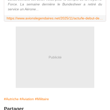
Force. La semaine dernière le Bundesheer a retiré du
service un Aérone...
https://www.avionslegendaires.net/2025/11/actu/le-debut-de-la-fin-du-c-130k-hercules-en-autriche/
Publicité
#Autriche
#Aviation
#Militaire
Partager