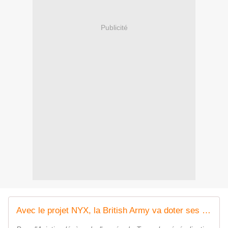
Publicité
Avec le projet NYX, la British Army va doter ses hélicoptères d'attaque de drones tactiques d'ici 2028 - Zone Militaire