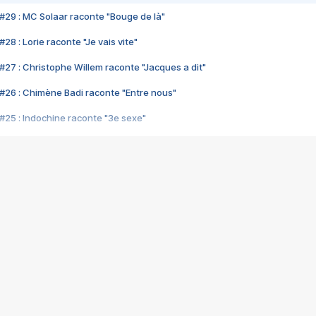
#29 : MC Solaar raconte "Bouge de là"
28 : Lorie raconte "Je vais vite"
#27 : Christophe Willem raconte "Jacques a dit"
#26 : Chimène Badi raconte "Entre nous"
#25 : Indochine raconte "3e sexe"
#24 : Zaho raconte "C'est chelou"
#23 : Patrick Bruel raconte "Au café des délices"
#22 : Kyo raconte "Le chemin"
#21 : Nolwenn Leroy raconte "Cassé"
#20 : Patrick Hernandez raconte "Born to be alive"
#19 : Lorie raconte "Près de moi"
#18 : Michael Jones raconte "A nos actes manqués" (avec Jean-Jacque