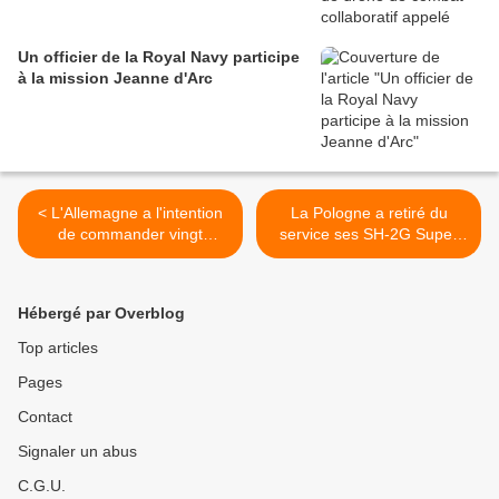
Un officier de la Royal Navy participe
à la mission Jeanne d'Arc
< L'Allemagne a l'intention
La Pologne a retiré du
de commander vingt
service ses SH-2G Super
hélicoptères légers
Seasprite >
d'attaque de plus auprès
d'Airbus
Hébergé par Overblog
Top articles
Pages
Contact
Signaler un abus
C.G.U.