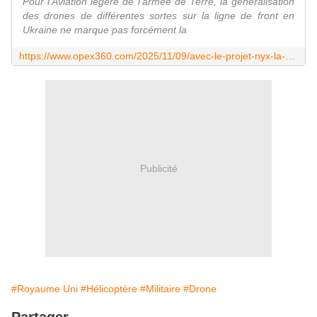
Pour l'Aviation légère de l'armée de Terre, la généralisation
des drones de différentes sortes sur la ligne de front en
Ukraine ne marque pas forcément la
https://www.opex360.com/2025/11/09/avec-le-projet-nyx-la-british-army-va-doter-ses-helicopteres-dattaque-de-drones-tactiques-dici-2028/
Publicité
#Royaume Uni
#Hélicoptère
#Militaire
#Drone