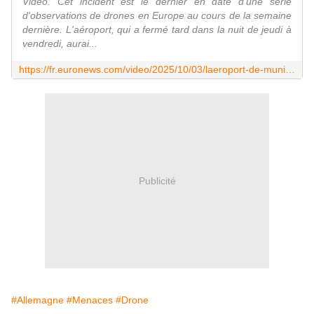
Vidéo. Cet incident est le dernier en date d'une série
d'observations de drones en Europe au cours de la semaine
dernière. L'aéroport, qui a fermé tard dans la nuit de jeudi à
vendredi, aurai...
https://fr.euronews.com/video/2025/10/03/laeroport-de-munich-rouvre-apres-une-fermeture-nocturne-a-cause-des-drones
Publicité
#Allemagne
#Menaces
#Drone