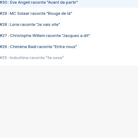
#30 : Eve Angeli raconte "Avant de partir"
#29 : MC Solaar raconte "Bouge de là"
28 : Lorie raconte "Je vais vite"
#27 : Christophe Willem raconte "Jacques a dit"
#26 : Chimène Badi raconte "Entre nous"
#25 : Indochine raconte "3e sexe"
#24 : Zaho raconte "C'est chelou"
#23 : Patrick Bruel raconte "Au café des délices"
#22 : Kyo raconte "Le chemin"
#21 : Nolwenn Leroy raconte "Cassé"
#20 : Patrick Hernandez raconte "Born to be alive"
#19 : Lorie raconte "Près de moi"
#18 : Michael Jones raconte "A nos actes manqués" (avec Jean-Jacque