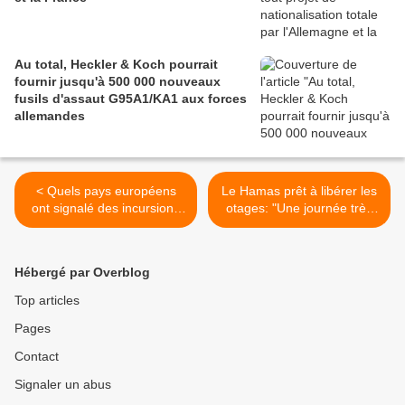
Au total, Heckler & Koch pourrait
fournir jusqu'à 500 000 nouveaux
fusils d'assaut G95A1/KA1 aux forces
allemandes
< Quels pays européens
Le Hamas prêt à libérer les
ont signalé des incursions
otages: "Une journée très
de drones dans leur espace
spéciale", se félicite Trump
aérien ?
mais beaucoup reste à
négocier >
Hébergé par Overblog
Top articles
Pages
Contact
Signaler un abus