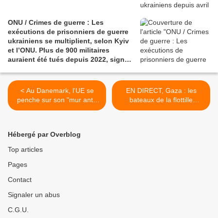
ONU / Crimes de guerre : Les
exécutions de prisonniers de guerre
ukrainiens se multiplient, selon Kyiv
et l’ONU. Plus de 900 militaires
auraient été tués depuis 2022, signe
d’une politique délibérée attribuée
aux forces russes.
< Au Danemark, l'UE se
EN DIRECT, Gaza : les
penche sur son "mur anti-
bateaux de la flottille
drones" face à la menace
humanitaire Global Sumud
russe
interceptés " un par un ",
témoigne l'eurodéputée
Hébergé par Overblog
Rima Hassan >
Top articles
Pages
Contact
Signaler un abus
C.G.U.