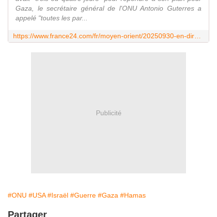
Gaza, le secrétaire général de l'ONU Antonio Guterres a
appelé "toutes les par...
https://www.france24.com/fr/moyen-orient/20250930-en-direct-trump-israel-plan-paix-gaza-netanyahu-arm%C3%A9e-hamas
Publicité
#ONU
#USA
#Israël
#Guerre
#Gaza
#Hamas
Partager