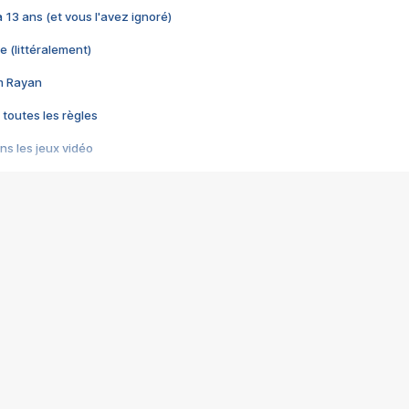
 a 13 ans (et vous l'avez ignoré)
e (littéralement)
im Rayan
 toutes les règles
s les jeux vidéo
us choquant de Rockstar ? - Le scandale BULLY
e plus moche de Steam
du RÊVE tourne au CAUCHEMAR
pendant 8 heures
it… à tort
umiliés par un jeu vidéo
ire - Final Fantasy 8