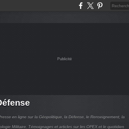
Publicité
Défense
Presse en ligne sur la Géopolitique, la Défense, le Renseignement, la
ologie Militaire. Témoignages et articles sur les OPEX et le quotidien