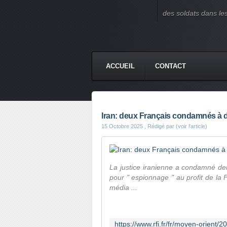
des soldats dans le
ACCUEIL
CONTACT
Iran: deux Français condamnés à 
15 Octobre 2025
, Rédigé par (voir l'article)
La justice iranienne a condamné deu
pour " espionnage " au profit de la 
média ...