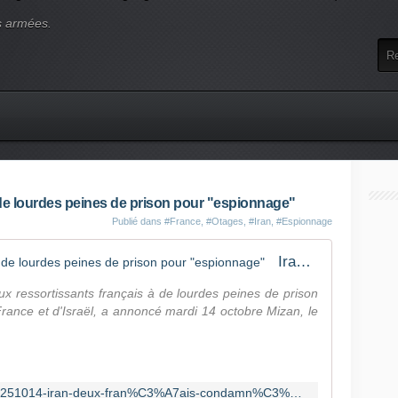
s armées.
de lourdes peines de prison pour "espionnage"
Publié dans
#France
,
#Otages
,
#Iran
,
#Espionnage
Iran: deux Français condamnés à de lourdes peines de prison pour "espionnage"
x ressortissants français à de lourdes peines de prison
France et d'Israël, a annoncé mardi 14 octobre Mizan, le
https://www.rfi.fr/fr/moyen-orient/20251014-iran-deux-fran%C3%A7ais-condamn%C3%A9s-%C3%A0-de-lourdes-peines-de-prison-pour-espionnage