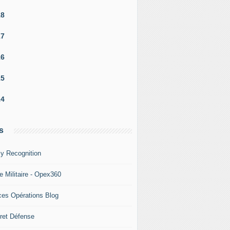
18
17
16
15
14
s
y Recognition
e Militaire - Opex360
ces Opérations Blog
ret Défense