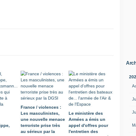
a
n
ç
a
i
s
o
n
t
é
Arch
t
é
20
i
n
A
c
u
Ju
l
France / violences :
p
Ju
Les masculinistes,
Le ministère des
é
une nouvelle menace
Armées a émis un
s
M
ippe,
terroriste prise très
appel d'offres pour
m
au sérieux par la
l'entretien des
e