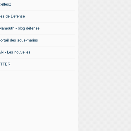
xelles2
nes de Défense
Mamouth - blog défense
portail des sous-marins
N - Les nouvelles
ITTER