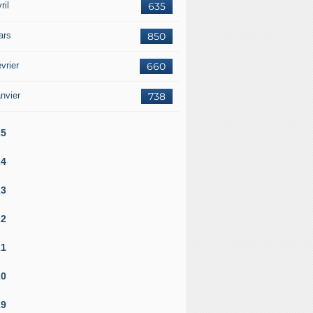
ril
635
ars
850
vrier
660
nvier
738
25
24
23
22
21
20
19