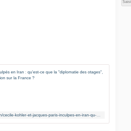
Cécile Koh
L
e
s
d
e
u
https://www.franceinfo.fr/monde/iran/cecile-kohler-et-jacques-paris-inculpes-en-iran-qu-est-ce-que-la-diplomatie-des-otages-utilisee-par-teheran-pour-faire-pression-sur-la-france_7353237.html
x
F
r