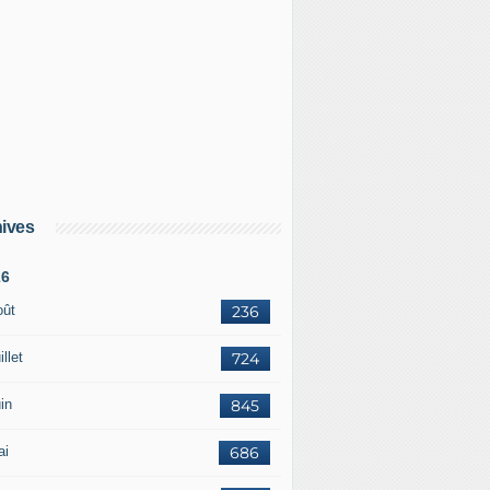
ives
26
oût
236
illet
724
in
845
ai
686