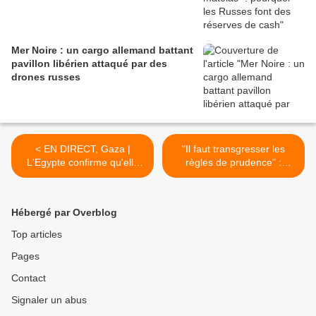
Mer Noire : un cargo allemand battant
pavillon libérien attaqué par des
drones russes
< EN DIRECT, Gaza |
"Il faut transgresser les
L'Egypte confirme qu'elle
règles de prudence" :
accueillera un " sommet de
comment la diplomatie
la paix " lundi, présidé par
française muscle sa riposte
Donald Trump et Abdel
face à la désinformation en
Hébergé par Overblog
Fattah Al-Sissi
ligne >
Top articles
Pages
Contact
Signaler un abus