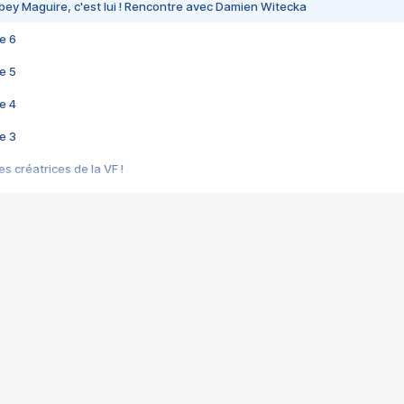
bey Maguire, c'est lui ! Rencontre avec Damien Witecka
e 6
e 5
e 4
e 3
s créatrices de la VF !
e 2
e 1
e Mektoub My Love arrive enfin ! Rencontre avec Shaïn Boumedine et Sal
i : après Toni en famille
elle réalise le bouleversant Dites lui que je l'aime
ais ! Rencontre autour de Vie privée de Rebecca Zlotowski
 de Marguerite, Grave... Rencontre avec Ella Rumpf