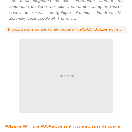
Les deux dirigeants se sont entretenus, samedi, au
lendemain de l'une des plus importantes attaques russes
contre le réseau énergétique ukrainien. Vendredi, M.
Zelensky avait appelé M. Trump à...
https://www.lemonde.fr/international/live/2025/10/11/en-direct-guerre-en-ukraine-volodymyr-zelensky-dit-avoir-exhorte-donald-trump-a-mettre-fin-a-la-guerre-comme-au-moyen-orient_6644466_3210.html
Publicité
#Ukraine
#Militaire
#USA
#Guerre
#Russie
#Crimes de guerre