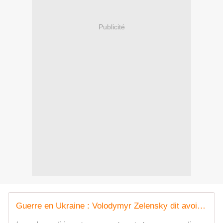
Publicité
Guerre en Ukraine : Volodymyr Zelensky dit avoir exhorté Donald Trump à mettre fin à la guerre, comme " au Moyen-Orient ". Retrouvez les informations du 4 au 11 octobre