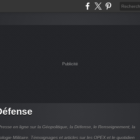
Publicité
Défense
Presse en ligne sur la Géopolitique, la Défense, le Renseignement, la
ologie Militaire. Témoignages et articles sur les OPEX et le quotidien