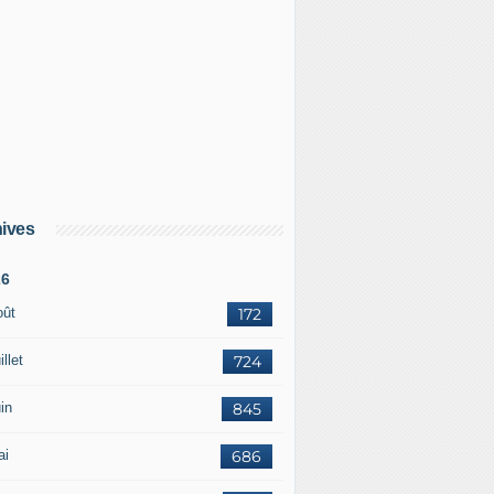
ives
26
oût
172
illet
724
in
845
ai
686