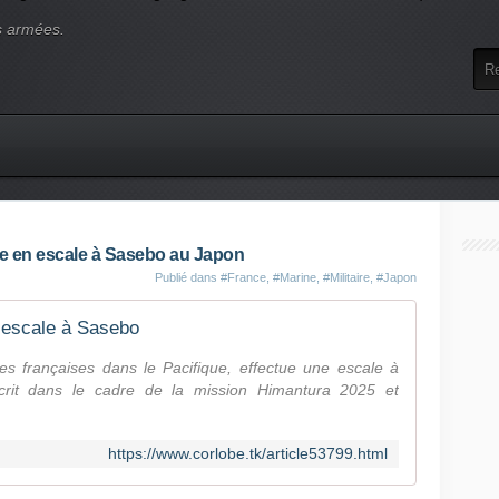
s armées.
nce en escale à Sasebo au Japon
Publié dans
#France
,
#Marine
,
#Militaire
,
#Japon
n escale à Sasebo
ces françaises dans le Pacifique, effectue une escale à
scrit dans le cadre de la mission Himantura 2025 et
https://www.corlobe.tk/article53799.html