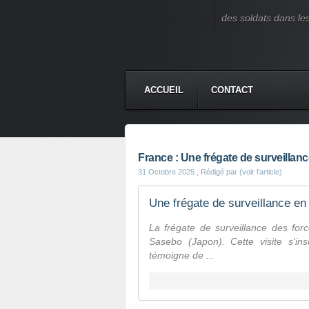
des soldats dans le
ACCUEIL
CONTACT
France : Une frégate de surveilla
31 Octobre 2025
, Rédigé par (voir l'article)
Une frégate de surveillance e
La frégate de surveillance des for
Sasebo (Japon). Cette visite s'in
témoigne de ...