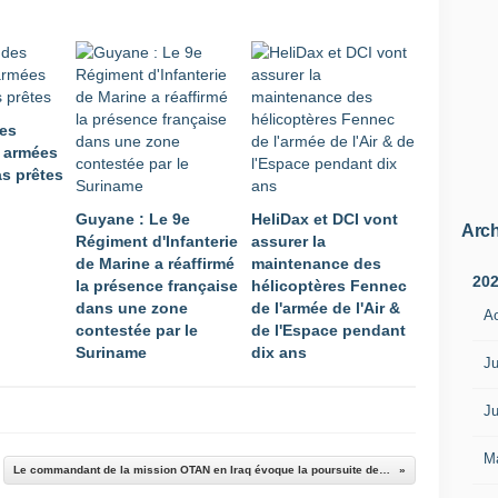
des
s armées
as prêtes
Guyane : Le 9e
HeliDax et DCI vont
Arch
Régiment d'Infanterie
assurer la
de Marine a réaffirmé
maintenance des
20
la présence française
hélicoptères Fennec
dans une zone
de l'armée de l'Air &
A
contestée par le
de l'Espace pendant
Suriname
dix ans
Ju
Ju
M
Le commandant de la mission OTAN en Iraq évoque la poursuite de la coopération avec l'Iraq