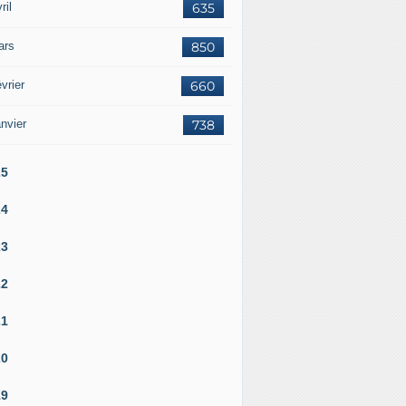
ril
635
ars
850
vrier
660
nvier
738
25
24
23
22
21
20
19