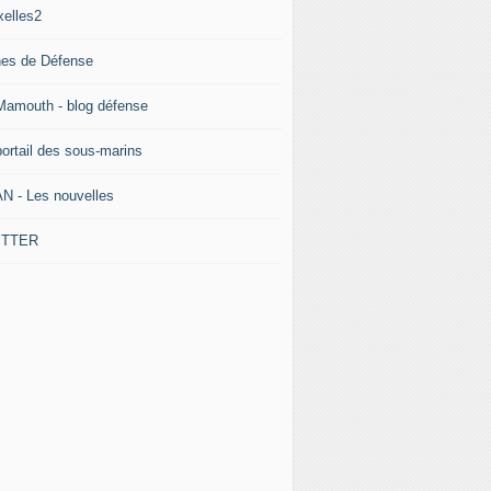
xelles2
nes de Défense
Mamouth - blog défense
portail des sous-marins
N - Les nouvelles
ITTER