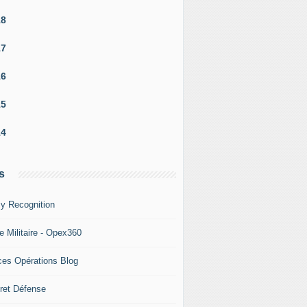
18
17
16
15
14
s
y Recognition
e Militaire - Opex360
ces Opérations Blog
ret Défense