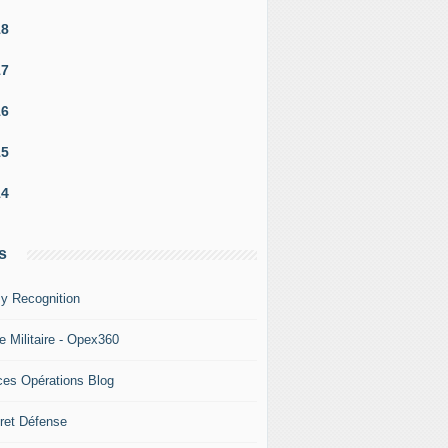
18
17
16
15
14
s
y Recognition
e Militaire - Opex360
ces Opérations Blog
ret Défense