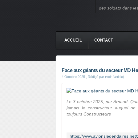
des soldats dans le
ACCUEIL
CONTACT
Face aux géants du secteur MD Heli
4 Octobre 2025
, Rédigé par (voir l'article)
Le 3 octobre 2025, par Arnaud. Qua
jamais le constructeur auquel on
toujours Constructeurs