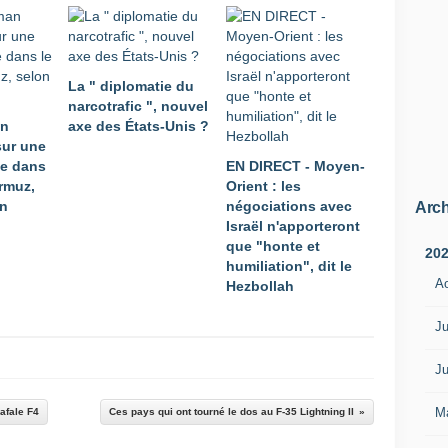
La " diplomatie du
narcotrafic ", nouvel
an
axe des États-Unis ?
sur une
me dans
EN DIRECT - Moyen-
Ormuz,
Orient : les
an
négociations avec
Arch
Israël n'apporteront
que "honte et
20
humiliation", dit le
A
Hezbollah
Ju
Ju
M
Rafale F4
Ces pays qui ont tourné le dos au F-35 Lightning II