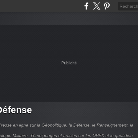
Publicité
Défense
Presse en ligne sur la Géopolitique, la Défense, le Renseignement, la
ologie Militaire. Témoignages et articles sur les OPEX et le quotidien