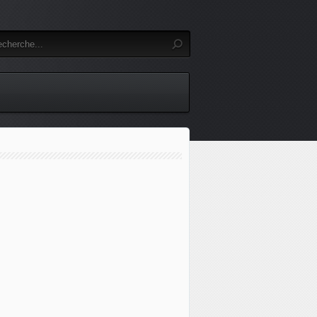
ants du secteur MD Helicopters fait de la résistance. - avi