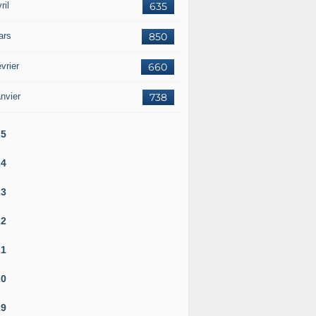
ril
635
ars
850
vrier
660
nvier
738
25
24
23
22
21
20
19