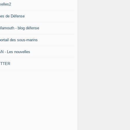
xelles2
nes de Défense
Mamouth - blog défense
portail des sous-marins
N - Les nouvelles
ITTER