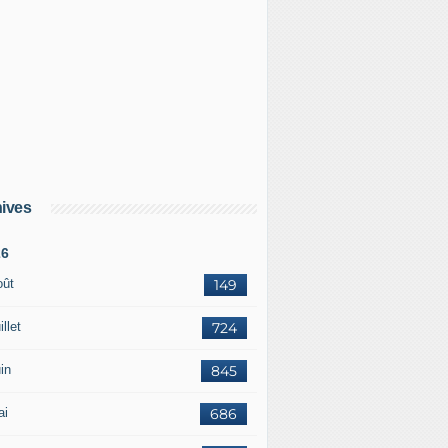
ives
26
oût
149
illet
724
in
845
ai
686