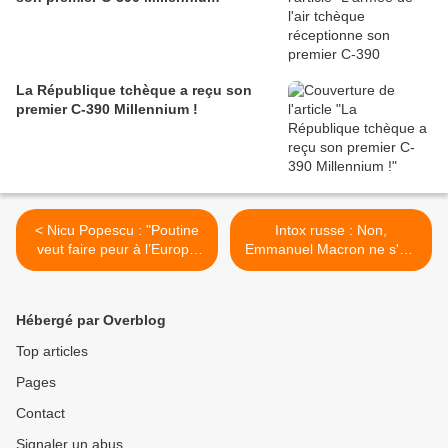
La République tchèque a reçu son
premier C-390 Millennium !
< Nicu Popescu : "Poutine
Intox russe : Non,
veut faire peur à l’Europe
Emmanuel Macron ne s'est
pour qu’elle se désunisse"
pas fait construire un
bunker de luxe >
Hébergé par Overblog
Top articles
Pages
Contact
Signaler un abus