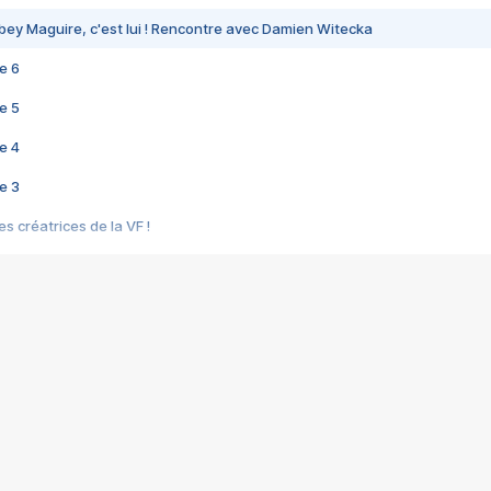
bey Maguire, c'est lui ! Rencontre avec Damien Witecka
e 6
e 5
e 4
e 3
s créatrices de la VF !
e 2
e 1
e Mektoub My Love arrive enfin ! Rencontre avec Shaïn Boumedine et Sal
i : après Toni en famille
elle réalise le bouleversant Dites lui que je l'aime
ais ! Rencontre autour de Vie privée de Rebecca Zlotowski