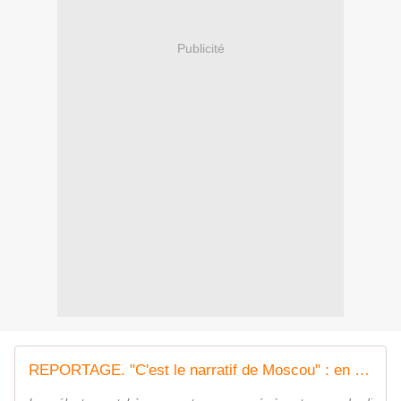
Publicité
REPORTAGE. "C'est le narratif de Moscou" : en République tchèque, le spectre de la désinformation prorusse plane sur les élections