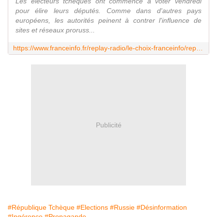
Les électeurs tchèques ont commencé à voter vendredi
pour élire leurs députés. Comme dans d'autres pays
européens, les autorités peinent à contrer l'influence de
sites et réseaux proruss...
https://www.franceinfo.fr/replay-radio/le-choix-franceinfo/reportage-c-est-le-narratif-de-moscou-en-republique-tcheque-le-spectre-de-la-desinformation-prorusse-plane-sur-les-elections_7502959.html
Publicité
#République Tchèque
#Elections
#Russie
#Désinformation
#Ingérence
#Propagande