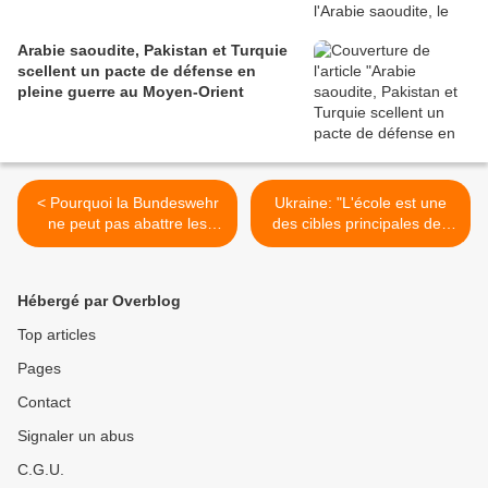
Arabie saoudite, Pakistan et Turquie
scellent un pacte de défense en
pleine guerre au Moyen-Orient
< Pourquoi la Bundeswehr
Ukraine: "L'école est une
ne peut pas abattre les
des cibles principales des
drones russes ?
frappes russes", selon la
réalisatrice Kateryna
Gornostaï >
Hébergé par Overblog
Top articles
Pages
Contact
Signaler un abus
C.G.U.