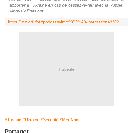
apporter à l'Ukraine en cas de cessez-le-feu avec la Russie.
Vingt-six États ont ...
https://www.rfi.fr/fr/podcasts/invit%C3%A9-international/20250905-guerre-en-ukraine-la-turquie-volontaire-pour-diriger-les-op%C3%A9rations-navales-en-mer-noire
Publicité
#Turquie
#Ukraine
#Sécurité
#Mer Noire
Partager