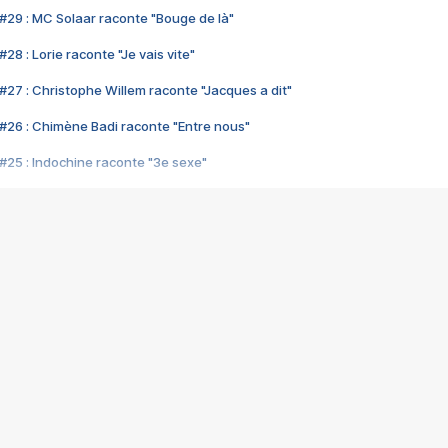
#29 : MC Solaar raconte "Bouge de là"
28 : Lorie raconte "Je vais vite"
#27 : Christophe Willem raconte "Jacques a dit"
#26 : Chimène Badi raconte "Entre nous"
#25 : Indochine raconte "3e sexe"
#24 : Zaho raconte "C'est chelou"
#23 : Patrick Bruel raconte "Au café des délices"
#22 : Kyo raconte "Le chemin"
#21 : Nolwenn Leroy raconte "Cassé"
#20 : Patrick Hernandez raconte "Born to be alive"
#19 : Lorie raconte "Près de moi"
#18 : Michael Jones raconte "A nos actes manqués" (avec Jean-Jacque