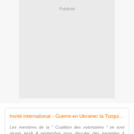
Publicité
Invité international - Guerre en Ukraine: la Turquie volontaire pour diriger les opérations navales en mer Noire
Les membres de la " Coalition des volontaires " se sont
réunis jeudi 4 septembre pour discuter des garanties à