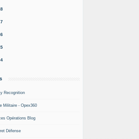
18
17
16
15
14
s
y Recognition
e Militaire - Opex360
ces Opérations Blog
ret Défense