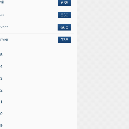
ril
635
ars
850
vrier
660
nvier
738
25
24
23
22
21
20
19