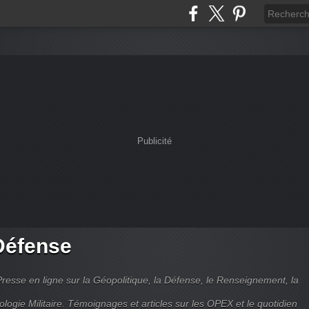
Publicité
Défense
Presse en ligne sur la Géopolitique, la Défense, le Renseignement, la
ologie Militaire. Témoignages et articles sur les OPEX et le quotidien