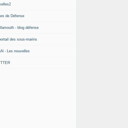
xelles2
nes de Défense
Mamouth - blog défense
portail des sous-marins
N - Les nouvelles
ITTER