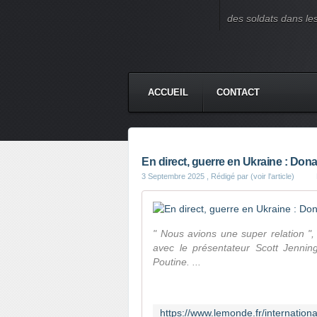
des soldats dans le
ACCUEIL
CONTACT
En direct, guerre en Ukraine : Dona
3 Septembre 2025
, Rédigé par (voir l'article)
" Nous avions une super relation ",
avec le présentateur Scott Jenning
Poutine. ...