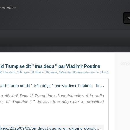
s armées.
ld Trump se dit " très déçu " par Vladimir Poutine
Publié dans
#Ukraine
,
#Militaire
,
#Guerre
,
#Russie
,
#Crimes de guerre
,
#USA
En direct, guerre en Ukraine : Donald Trump se dit " très déçu " par Vladimir Poutine
 a déclaré Donald Trump lors d'une interview à la radio
s, et d'ajouter : " Je suis très déçu par le président
https://www.lemonde.fr/international/live/2025/09/03/en-direct-guerre-en-ukraine-donald-trump-se-dit-tres-decu-par-vladimir-poutine_6637567_3210.html