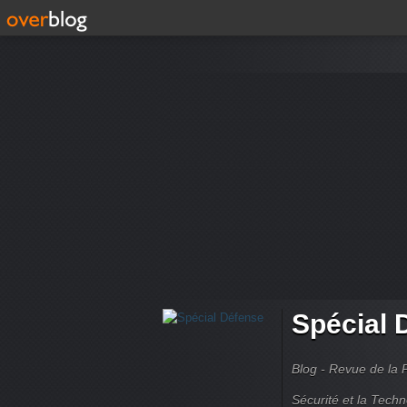
Spécial 
Blog - Revue de la 
Sécurité et la Techn