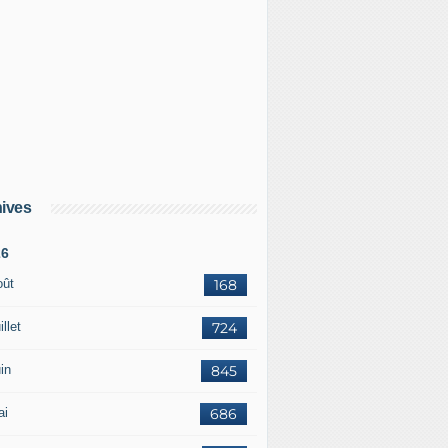
ives
26
oût
168
illet
724
in
845
ai
686