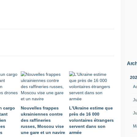
Arch
20
A
Ju
un cargo
Nouvelles frappes
L'Ukraine estime que
Ju
tant
ukrainiennes contre
près de 16 000
rien
des raffineries
volontaires étrangers
M
des
russes, Moscou vise
servent dans son
es
une gare et un navire
armée