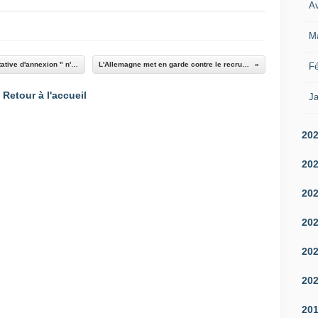
Av
M
En direct, Gaza : " Aucune offensive " ou " tentative d'annexion " n'enrayera le mouvement de reconnaissance de la Palestine, promet Emmanuel Macron
L'Allemagne met en garde contre le recrutement en ligne d'agents par les services secrets russes
Fé
Retour à l'accueil
Ja
20
20
20
20
20
20
20