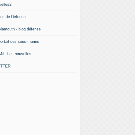
xelles2
nes de Défense
Mamouth - blog défense
portail des sous-marins
N - Les nouvelles
ITTER