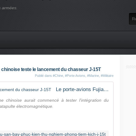
s armées.
e chinoise teste le lancement du chasseur J-15T
Publié dans
#Chine
,
#Porte Avions
,
#Marine
,
#Militaire
Le porte-avions Fujian teste le lancement du chasseur J-15T
ne chinoise aurait commencé à tester l'intégration du
tapulte électromagnétique.
tau-san-bay-phuc-kien-thu-nghiem-phong-tiem-kich-j-15t