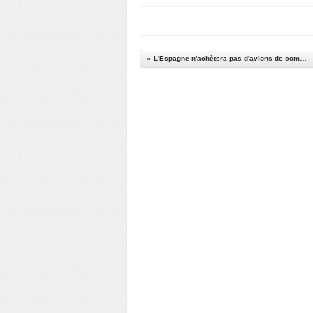
L'Espagne n'achètera pas d'avions de combat F-35B pour remplacer les EAV-8 Harrier II de son aéronavale