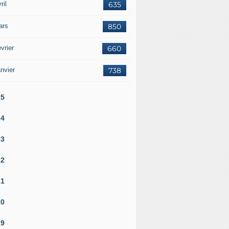
ril
635
ars
850
vrier
660
nvier
738
25
24
23
22
21
20
19