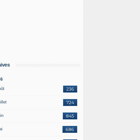
ives
26
oût
236
illet
724
in
845
ai
686