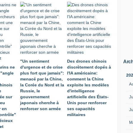
"Un sentiment
Des drones chinois
Arch
rins ne
d'urgence et de crise
discrètement dopés à
 "angle
plus fort que jamais":
l'IA américaine:
20
menacé par la Chine,
comment la Chine
A
hinois
la Corée du Nord et la
exploite les modèles
e
Russie, le
d'intelligence
ée sur
gouvernement
artificielle des États-
Ju
peu
japonais cherche à
Unis pour renforcer
r en
renforcer son armée
ses capacités
Ju
ontrôle"
militaires
récieux
M
et