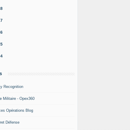
18
17
16
15
14
s
y Recognition
e Militaire - Opex360
ces Opérations Blog
ret Défense