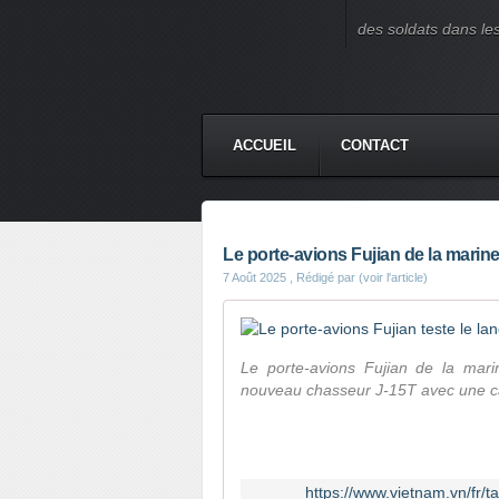
des soldats dans le
ACCUEIL
CONTACT
Le porte-avions Fujian de la marin
7 Août 2025
, Rédigé par (voir l'article)
Le porte-avions Fujian de la mari
nouveau chasseur J-15T avec une ca
https://www.vietnam.vn/fr/