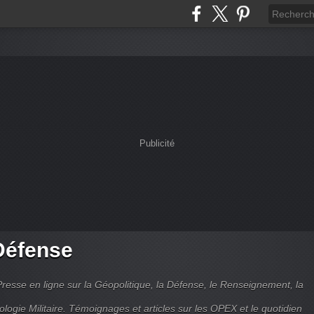
Publicité
Défense
Presse en ligne sur la Géopolitique, la Défense, le Renseignement, la
ologie Militaire. Témoignages et articles sur les OPEX et le quotidien