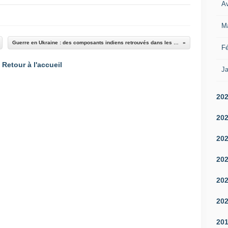
Av
M
Guerre en Ukraine : des composants indiens retrouvés dans les drones "Shahed" russes, Kyiv évoque une participation d'entreprises indiennes à la guerre
Fé
Retour à l'accueil
Ja
20
20
20
20
20
20
20