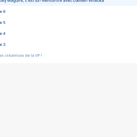
bey Maguire, c'est lui ! Rencontre avec Damien Witecka
e 6
e 5
e 4
e 3
s créatrices de la VF !
e 2
e 1
e Mektoub My Love arrive enfin ! Rencontre avec Shaïn Boumedine et Sal
i : après Toni en famille
elle réalise le bouleversant Dites lui que je l'aime
ais ! Rencontre autour de Vie privée de Rebecca Zlotowski
 de Marguerite, Grave... Rencontre avec Ella Rumpf