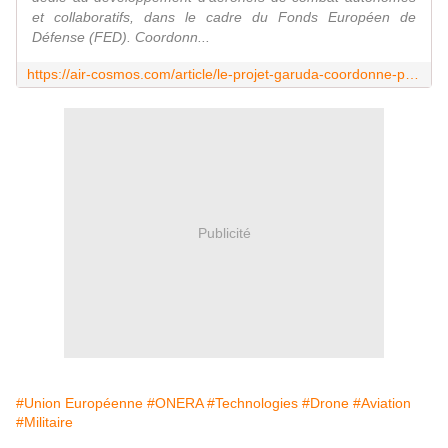
et collaboratifs, dans le cadre du Fonds Européen de
Défense (FED). Coordonn...
https://air-cosmos.com/article/le-projet-garuda-coordonne-par-l-onera-va-preparer-les-futurs-systemes-de-combat-aerien-70348
Publicité
#Union Européenne
#ONERA
#Technologies
#Drone
#Aviation
#Militaire