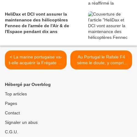
HeliDax et DCI vont assurer la
maintenance des hélicoptères
Fennec de l'armée de l'Air & de
l'Espace pendant dix ans
< La marine portugaise va-
Au Portugal le Rafale F4
t-elle acquérir la Frégate de
sème le doute, y compris
défense et d'intervention de
chez les militaires >
Naval Group ?
Hébergé par Overblog
Top articles
Pages
Contact
Signaler un abus
C.G.U.