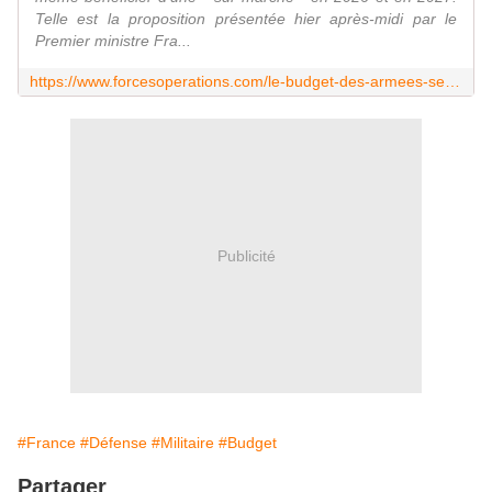
Telle est la proposition présentée hier après-midi par le
Premier ministre Fra...
https://www.forcesoperations.com/le-budget-des-armees-seul-rescape-du-tour-de-vis-a-venir/
Publicité
#France
#Défense
#Militaire
#Budget
Partager