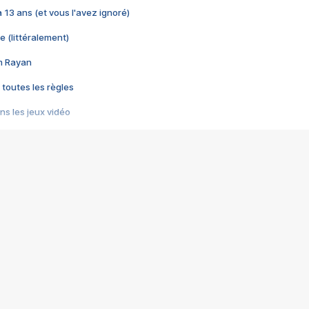
 a 13 ans (et vous l'avez ignoré)
e (littéralement)
im Rayan
 toutes les règles
s les jeux vidéo
us choquant de Rockstar ? - Le scandale BULLY
e plus moche de Steam
du RÊVE tourne au CAUCHEMAR
pendant 8 heures
it… à tort
umiliés par un jeu vidéo
ire - Final Fantasy 8