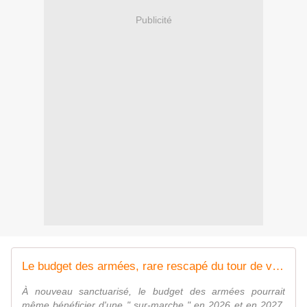
Publicité
Le budget des armées, rare rescapé du tour de vis à venir - FOB - Forces Operations Blog
À nouveau sanctuarisé, le budget des armées pourrait
même bénéficier d'une " sur-marche " en 2026 et en 2027.