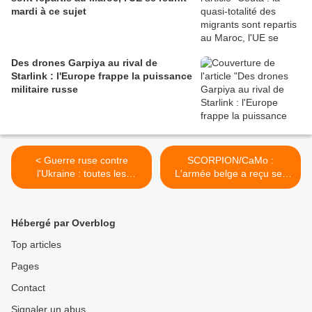
mardi à ce sujet
Des drones Garpiya au rival de
Starlink : l'Europe frappe la puissance
militaire russe
< Guerre ruse contre
SCORPION/CaMo :
l'Ukraine : toutes les
L'armée belge a reçu ses
informations au 15/07/2025
premiers blindés Griffon >
Hébergé par Overblog
Top articles
Pages
Contact
Signaler un abus