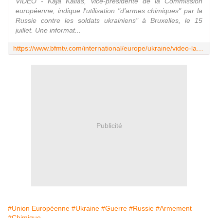
VIDÉO - Kaja Kallas, vice-présidente de la Commission
européenne, indique l'utilisation "d'armes chimiques" par la
Russie contre les soldats ukrainiens" à Bruxelles, le 15
juillet. Une informat...
https://www.bfmtv.com/international/europe/ukraine/video-la-russie-a-procede-a-plus-de-9-000-attaques-a-l-arme-chimique-indique-kaja-kallas-vice-presidente-de-la-commission-europeenne_VN-202507150474.html
Publicité
#Union Européenne
#Ukraine
#Guerre
#Russie
#Armement
#Chimique