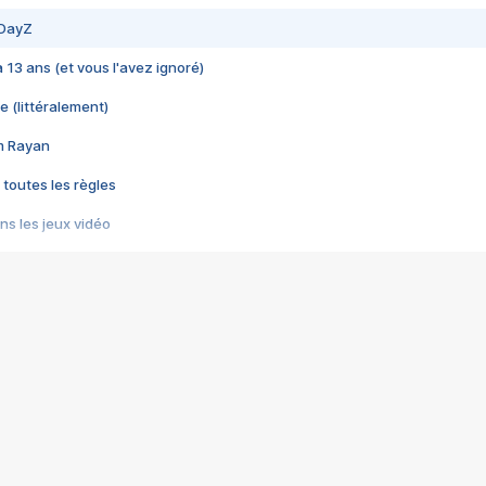
 DayZ
 a 13 ans (et vous l'avez ignoré)
e (littéralement)
im Rayan
 toutes les règles
s les jeux vidéo
us choquant de Rockstar ? - Le scandale BULLY
e plus moche de Steam
du RÊVE tourne au CAUCHEMAR
pendant 8 heures
it… à tort
umiliés par un jeu vidéo