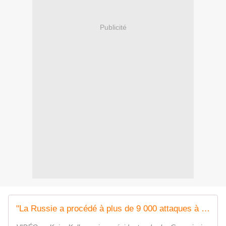
Publicité
"La Russie a procédé à plus de 9 000 attaques à l'arme chimique" indique Kaja Kallas, vice-présidente de la Commission européenne