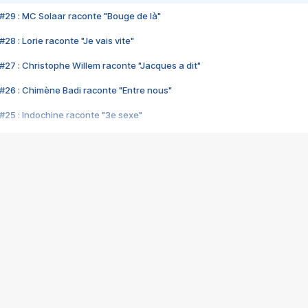
#29 : MC Solaar raconte "Bouge de là"
28 : Lorie raconte "Je vais vite"
#27 : Christophe Willem raconte "Jacques a dit"
#26 : Chimène Badi raconte "Entre nous"
#25 : Indochine raconte "3e sexe"
#24 : Zaho raconte "C'est chelou"
#23 : Patrick Bruel raconte "Au café des délices"
#22 : Kyo raconte "Le chemin"
#21 : Nolwenn Leroy raconte "Cassé"
#20 : Patrick Hernandez raconte "Born to be alive"
#19 : Lorie raconte "Près de moi"
#18 : Michael Jones raconte "A nos actes manqués" (avec Jean-Jacque