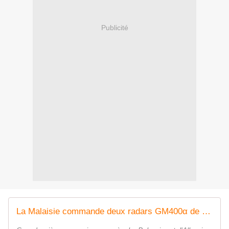
Publicité
La Malaisie commande deux radars GM400α de plus et évoque l'achat "d'actifs stratégiques" auprès de la France - Zone Militaire