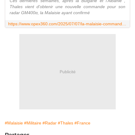
Ces dernières semaines, après la Bulgarie et l'Albanie ,
Thales vient d'obtenir une nouvelle commande pour son
radar GM400α, la Malaisie ayant confirmé
https://www.opex360.com/2025/07/07/la-malaisie-commande-deux-radars-gm400%CE%B1-de-plus-et-evoque-lachat-dactifs-strategiques-aupres-de-la-france/
Publicité
#Malaisie
#Militaire
#Radar
#Thales
#France