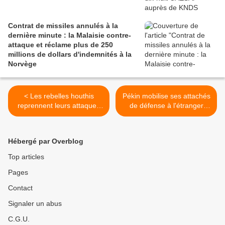
Contrat de missiles annulés à la
dernière minute : la Malaisie contre-
attaque et réclame plus de 250
millions de dollars d'indemnités à la
Norvège
< Les rebelles houthis
Pékin mobilise ses attachés
reprennent leurs attaques
de défense à l'étranger
contre les navires civils en
pour tirer profit des
mer Rouge
attaques informationnelles
visant le Rafale >
Hébergé par Overblog
Top articles
Pages
Contact
Signaler un abus
C.G.U.