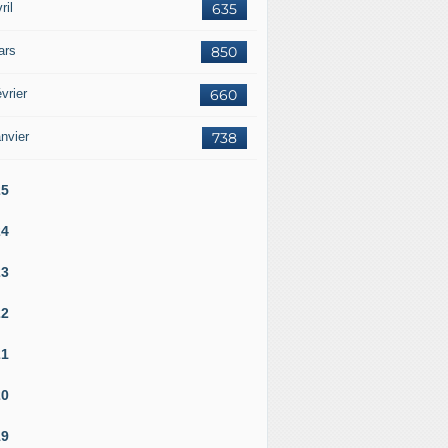
ril
635
ars
850
vrier
660
nvier
738
25
24
23
22
21
20
19