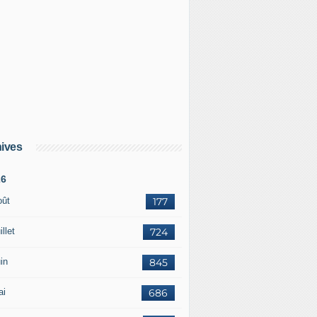
ives
26
oût
177
illet
724
in
845
ai
686