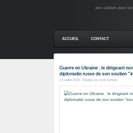
des soldats dans le
ACCUEIL
CONTACT
Guerre en Ukraine : le dirigeant no
diplomatie russe de son soutien "i
13 Juillet 2025
, Rédigé par (voir l'article)