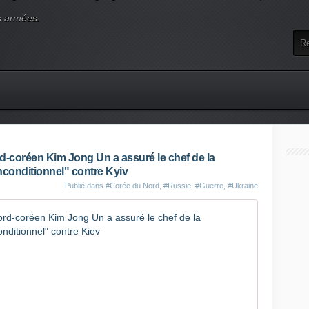
s armées.
rd-coréen Kim Jong Un a assuré le chef de la
nconditionnel" contre Kyiv
Publié dans
#Corée du Nord
,
#Russie
,
#Guerre
,
#Ukraine
Guerre en 
L
e
d
i
r