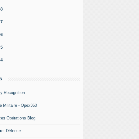
18
17
16
15
14
s
y Recognition
e Militaire - Opex360
ces Opérations Blog
ret Défense