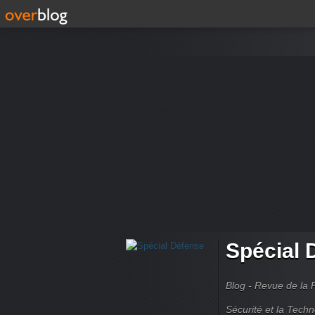
Spécial 
Blog - Revue de la 
Sécurité et la Techn