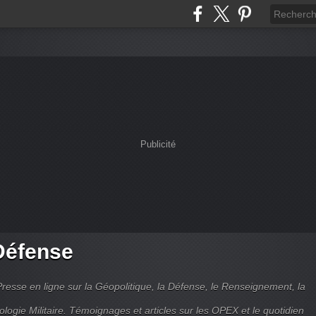
Publicité
Défense
Presse en ligne sur la Géopolitique, la Défense, le Renseignement, la
ologie Militaire. Témoignages et articles sur les OPEX et le quotidien