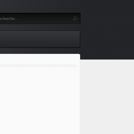
Ukraine : le dirigeant nord-coréen Kim Jong Un a assuré le 