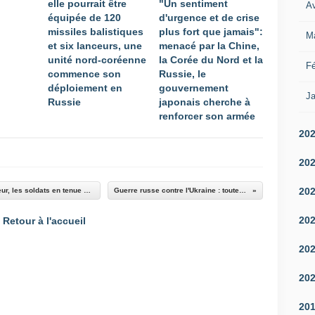
elle pourrait être
"Un sentiment
m
Av
u
équipée de 120
d'urgence et de crise
J
p
missiles balistiques
plus fort que jamais":
o
M
l
et six lanceurs, une
menacé par la Chine,
n
e
unité nord-coréenne
la Corée du Nord et la
g
Fé
r
commence son
Russie, le
U
u
déploiement en
gouvernement
n
Ja
s
Russie
japonais cherche à
a
s
renforcer son armée
a
e
s
20
s
s
r
u
20
e
r
m
é
20
Défilé du 14-Juillet : l'Indonésie invitée d'honneur, les soldats en tenue de combat... On vous résume le programme des festivités
Guerre russe contre l'Ukraine : toutes les informations au 12/07/2025
p
l
o
e
20
Retour à l'accueil
r
c
t
h
20
e
e
r
f
20
o
d
n
e
20
t
l