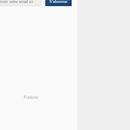
 - Ukraine : Kim Jong Un assure Lavrov de son soutien "in
Publicité