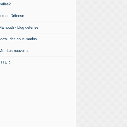
xelles2
nes de Défense
Mamouth - blog défense
portail des sous-marins
N - Les nouvelles
ITTER