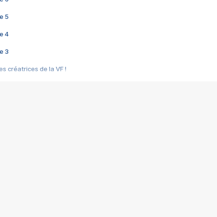
e 5
e 4
e 3
s créatrices de la VF !
e 2
e 1
e Mektoub My Love arrive enfin ! Rencontre avec Shaïn Boumedine et Sal
i : après Toni en famille
elle réalise le bouleversant Dites lui que je l'aime
ais ! Rencontre autour de Vie privée de Rebecca Zlotowski
 de Marguerite, Grave... Rencontre avec Ella Rumpf
 Les Rêveurs, un film intime sur la santé mentale