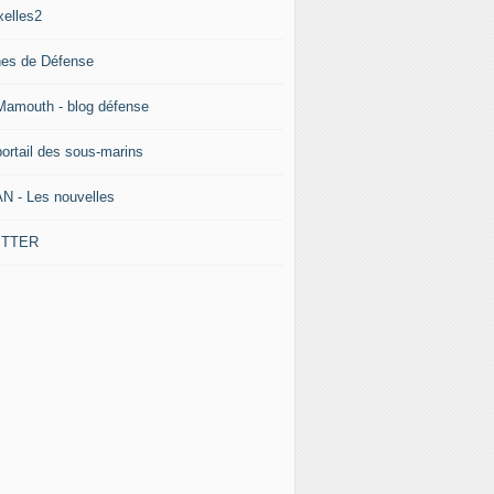
xelles2
nes de Défense
Mamouth - blog défense
portail des sous-marins
N - Les nouvelles
ITTER