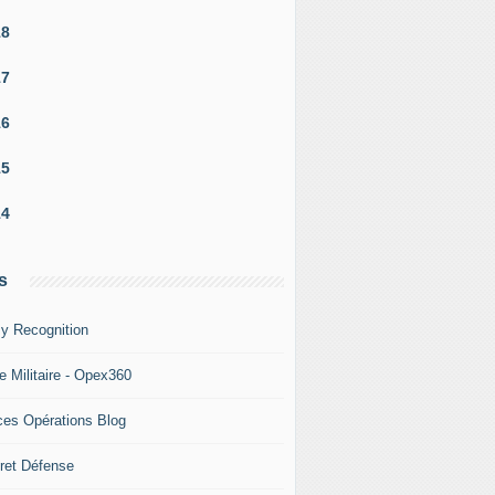
18
17
16
15
14
s
y Recognition
e Militaire - Opex360
ces Opérations Blog
ret Défense