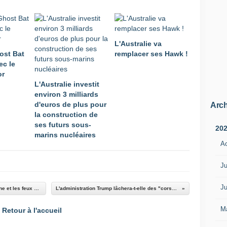
e
D
a
r
L'Australie va
w
ost Bat
remplacer ses Hawk !
i
ec le
n
or
p
L'Australie investit
o
environ 3 milliards
u
d'euros de plus pour
v
Arch
la construction de
a
ses futurs sous-
i
20
marins nucléaires
t
A
a
v
o
Ju
i
r
Ju
Pour les forces allemandes, la défense aérienne et les feux dans la profondeur sont des priorités "absolues"
L'administration Trump lâchera-t-elle des "corsaires" face aux hackers et aux cartels?
u
n
M
Retour à l'accueil
e
i