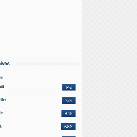
ives
26
oût
149
illet
724
in
845
ai
686