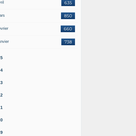
ril
635
ars
850
vrier
660
nvier
738
25
24
23
22
21
20
19