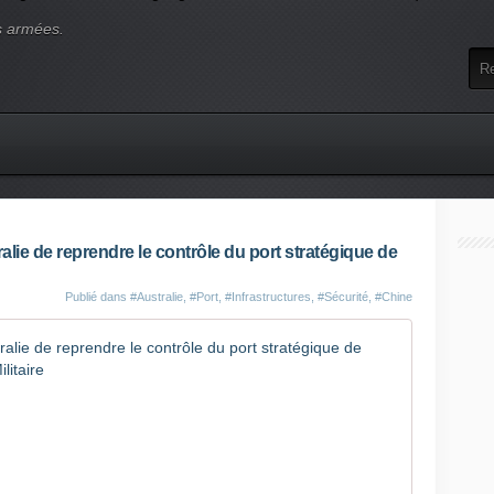
s armées.
ralie de reprendre le contrôle du port stratégique de
Publié dans
#Australie
,
#Port
,
#Infrastructures
,
#Sécurité
,
#Chine
Pékin cont
e
n
2
0
1