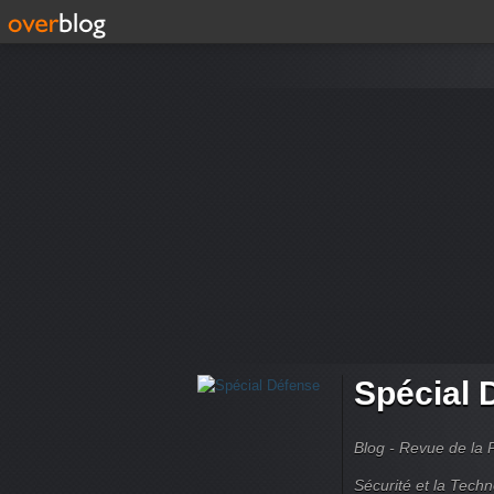
Spécial 
Blog - Revue de la 
Sécurité et la Techn