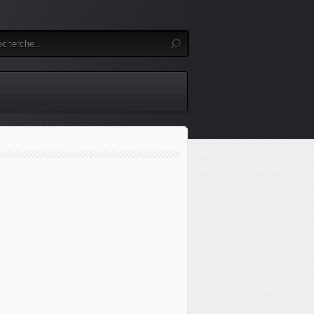
este la volonté de l'Australie de reprendre le contrôle du po