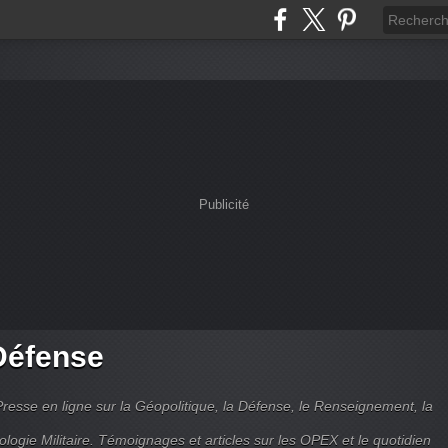
Publicité
Défense
Presse en ligne sur la Géopolitique, la Défense, le Renseignement, la
ologie Militaire. Témoignages et articles sur les OPEX et le quotidien