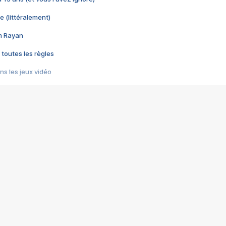
e (littéralement)
im Rayan
 toutes les règles
s les jeux vidéo
us choquant de Rockstar ? - Le scandale BULLY
e plus moche de Steam
du RÊVE tourne au CAUCHEMAR
pendant 8 heures
it… à tort
umiliés par un jeu vidéo
ire - Final Fantasy 8
ti un empire - Age of Empires