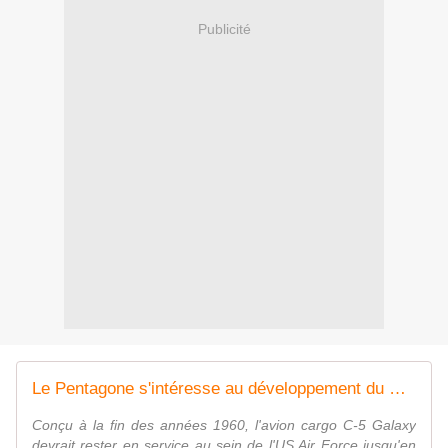
Publicité
Le Pentagone s'intéresse au développement du Windrunner, un avion cargo "révolutionnaire" - Zone Militaire
Conçu à la fin des années 1960, l'avion cargo C-5 Galaxy
devrait rester en service au sein de l'US Air Force jusqu'en