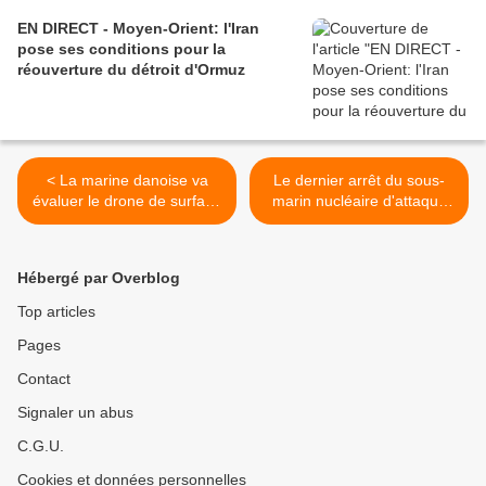
EN DIRECT - Moyen-Orient: l'Iran
pose ses conditions pour la
réouverture du détroit d'Ormuz
< La marine danoise va
Le dernier arrêt du sous-
évaluer le drone de surface
marin nucléaire d'attaque
à propulsion vélique
Suffren a été une "prouesse
américain Saildrone
technique", selon le SSF >
Voyager
Hébergé par Overblog
Top articles
Pages
Contact
Signaler un abus
C.G.U.
Cookies et données personnelles