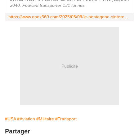
2040. Pouvant transporter 131 tonnes
https://www.opex360.com/2025/05/09/le-pentagone-sinteresse-au-developpement-du-windrunner-un-avion-cargo-revolutionnaire/
Publicité
#USA
#Aviation
#Militaire
#Transport
Partager