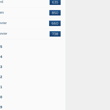
ril
635
ars
850
vrier
660
nvier
738
25
24
23
22
21
20
19