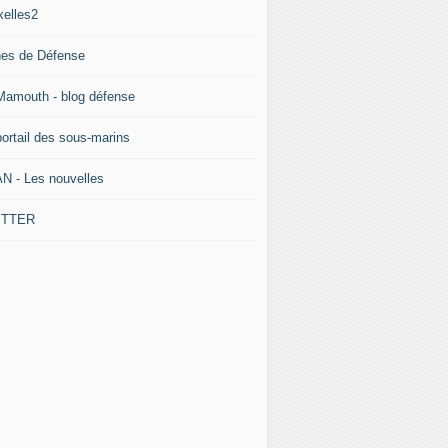
xelles2
nes de Défense
Mamouth - blog défense
portail des sous-marins
N - Les nouvelles
ITTER