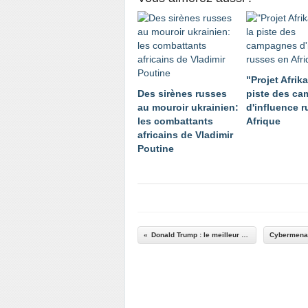
"Projet Afrika
Des sirènes russes
piste des c
au mouroir ukrainien:
d'influence 
les combattants
Afrique
africains de Vladimir
Poutine
Donald Trump : le meilleur ami d'Israël ?