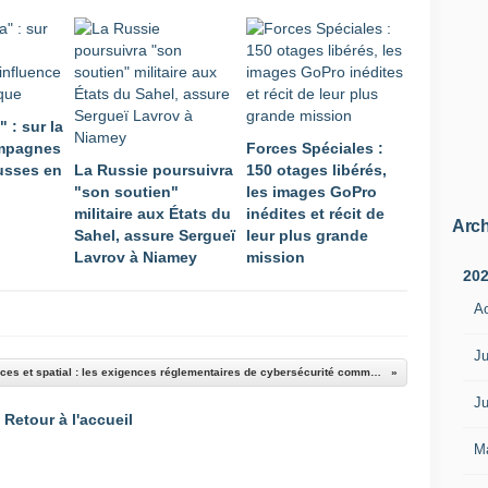
" : sur la
ampagnes
Forces Spéciales :
russes en
La Russie poursuivra
150 otages libérés,
"son soutien"
les images GoPro
militaire aux États du
inédites et récit de
Arch
Sahel, assure Sergueï
leur plus grande
Lavrov à Niamey
mission
20
A
Ju
Cybermenaces et spatial : les exigences réglementaires de cybersécurité comme protection pour les opérateurs
Ju
Retour à l'accueil
M