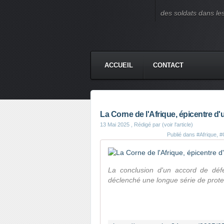
des soldats dans le
ACCUEIL
CONTACT
La Corne de l'Afrique, épicentre d'
13 Mai 2025
, Rédigé par (voir l'article)
Publié dans
#Afrique
,
#
La conclusion d'un accord de déf
déclenché une longue série de prote