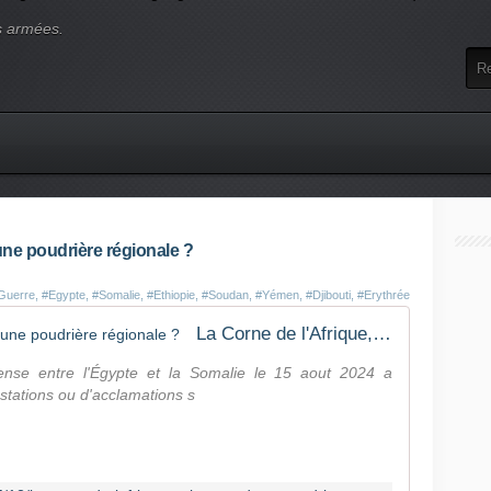
s armées.
une poudrière régionale ?
Guerre
,
#Egypte
,
#Somalie
,
#Ethiopie
,
#Soudan
,
#Yémen
,
#Djibouti
,
#Erythrée
La Corne de l'Afrique, épicentre d'une poudrière régionale ?
ense entre l'Égypte et la Somalie le 15 aout 2024 a
stations ou d'acclamations s