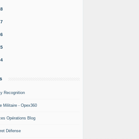
18
17
16
15
14
s
y Recognition
e Militaire - Opex360
ces Opérations Blog
ret Défense