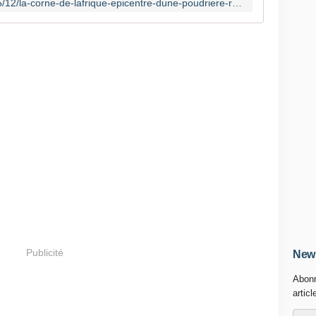
https://www.areion24.news/2025/05/12/la-corne-de-lafrique-epicentre-dune-poudriere-regionale/
Publicité
News
Abonn
articl