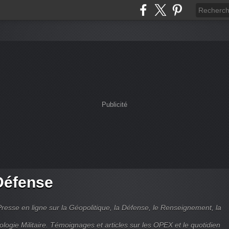
Publicité
Défense
Presse en ligne sur la Géopolitique, la Défense, le Renseignement, la
ologie Militaire. Témoignages et articles sur les OPEX et le quotidien