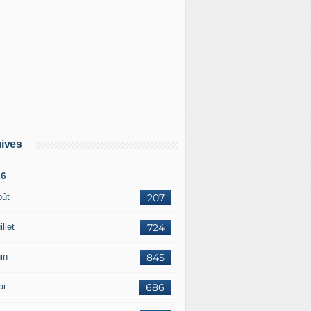
ives
26
oût
207
illet
724
in
845
ai
686