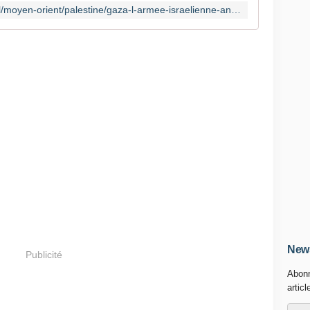
https://www.bfmtv.com/international/moyen-orient/palestine/gaza-l-armee-israelienne-annonce-avoir-lance-l-intensification-de-son-offensive_AD-202505170083.html
News
Publicité
Abonn
articl