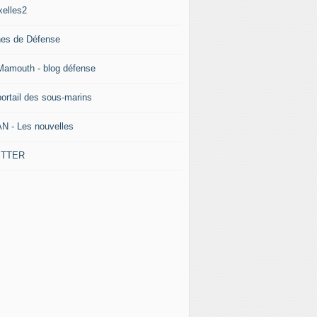
xelles2
nes de Défense
Mamouth - blog défense
portail des sous-marins
N - Les nouvelles
ITTER