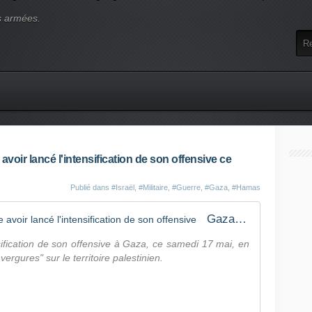
s armées.
avoir lancé l'intensification de son offensive ce
Publié dans
#Israël
,
#Militaire
,
#Guerre
,
#Gaza
,
#Hamas
Gaza: l'armée israélienne annonce avoir lancé l'intensification de son offensive
ensification de son offensive à Gaza, ce samedi 17 mai, en
rgures" sur le territoire palestinien.