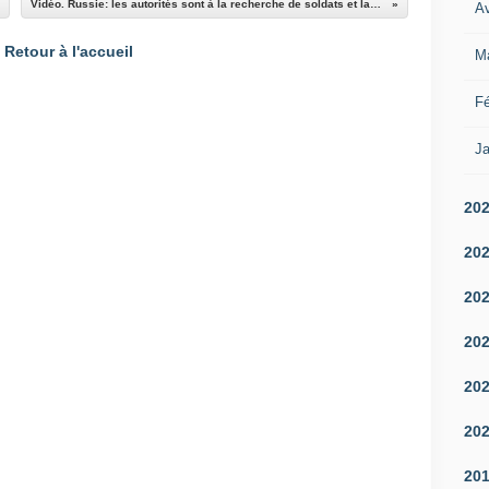
Vidéo. Russie: les autorités sont à la recherche de soldats et lancent une campagne de recrutement
Av
Retour à l'accueil
M
Fé
Ja
20
20
20
20
20
20
20