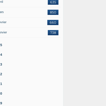
ril
635
ars
850
vrier
660
nvier
738
25
24
23
22
21
20
19