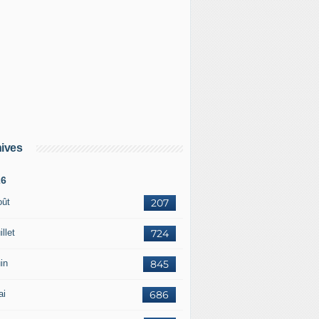
ives
26
oût
207
illet
724
in
845
ai
686