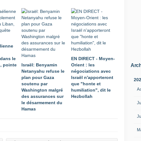
élienne
dans le
EN DIRECT - Moyen-
, pointe
Israël: Benyamin
Orient : les
Arch
Netanyahu refuse le
négociations avec
plan pour Gaza
Israël n'apporteront
20
soutenu par
que "honte et
A
Washington malgré
humiliation", dit le
des assurances sur
Hezbollah
le désarmement du
Ju
Hamas
Ju
M