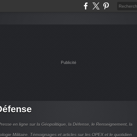
Publicité
Défense
Presse en ligne sur la Géopolitique, la Défense, le Renseignement, la
ologie Militaire. Témoignages et articles sur les OPEX et le quotidien