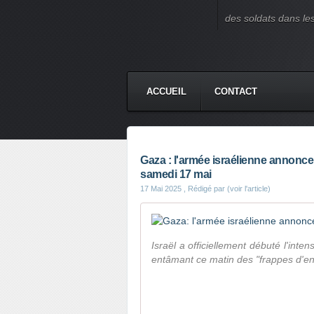
des soldats dans le
ACCUEIL
CONTACT
Gaza : l'armée israélienne annonce 
samedi 17 mai
17 Mai 2025
, Rédigé par (voir l'article)
Israël a officiellement débuté l'int
entâmant ce matin des "frappes d'enve