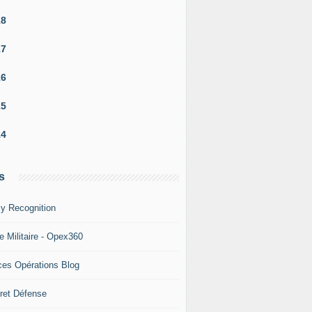
18
17
16
15
14
s
y Recognition
e Militaire - Opex360
ces Opérations Blog
ret Défense