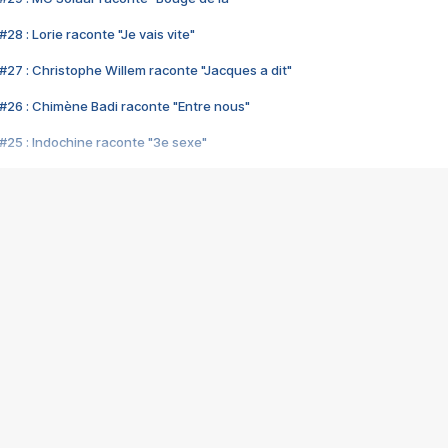
28 : Lorie raconte "Je vais vite"
#27 : Christophe Willem raconte "Jacques a dit"
#26 : Chimène Badi raconte "Entre nous"
#25 : Indochine raconte "3e sexe"
#24 : Zaho raconte "C'est chelou"
#23 : Patrick Bruel raconte "Au café des délices"
#22 : Kyo raconte "Le chemin"
#21 : Nolwenn Leroy raconte "Cassé"
#20 : Patrick Hernandez raconte "Born to be alive"
#19 : Lorie raconte "Près de moi"
#18 : Michael Jones raconte "A nos actes manqués" (avec Jean-Jacque
#17 : Khaled raconte "Aïcha"