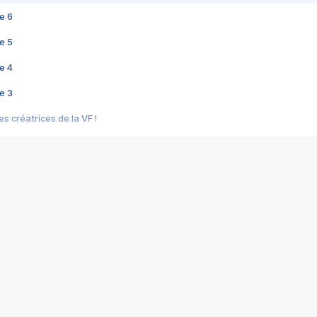
e 6
e 5
e 4
e 3
s créatrices de la VF !
e 2
e 1
e Mektoub My Love arrive enfin ! Rencontre avec Shaïn Boumedine et Sal
i : après Toni en famille
elle réalise le bouleversant Dites lui que je l'aime
ais ! Rencontre autour de Vie privée de Rebecca Zlotowski
 de Marguerite, Grave... Rencontre avec Ella Rumpf