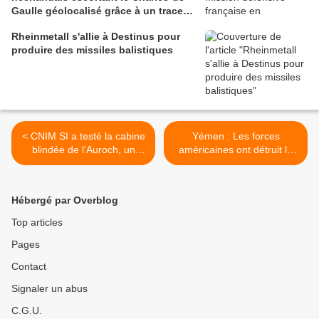
Gaulle géolocalisé grâce à un traceur
dans une carte postale
Rheinmetall s'allie à Destinus pour
produire des missiles balistiques
< CNIM SI a testé la cabine
Yémen : Les forces
blindée de l'Auroch, un
américaines ont détruit le
engin du génie pressenti
port pétrolier de Ras Issa,
pour équiper l'armée de
contrôlé par les rebelles
Terre
houthis >
Hébergé par Overblog
Top articles
Pages
Contact
Signaler un abus
C.G.U.