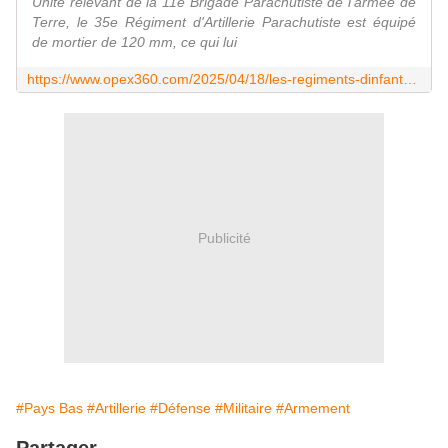
Unité relevant de la 11e Brigade Parachutiste de l'armée de
Terre, le 35e Régiment d'Artillerie Parachutiste est équipé
de mortier de 120 mm, ce qui lui
https://www.opex360.com/2025/04/18/les-regiments-dinfanterie-de-la-brigade-aeromobile-neerlandaise-retrouvent-leurs-mortiers-de-120-mm/
Publicité
#Pays Bas
#Artillerie
#Défense
#Militaire
#Armement