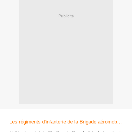
Publicité
Les régiments d'infanterie de la Brigade aéromobile néerlandaise retrouvent leurs mortiers de 120 mm - Zone Militaire