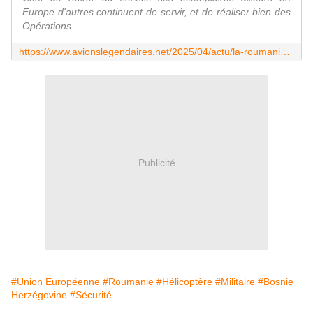
Europe d'autres continuent de servir, et de réaliser bien des
Opérations
https://www.avionslegendaires.net/2025/04/actu/la-roumanie-a-deploye-ses-puma-en-bosnie-herzegovine/
Publicité
#Union Européenne
#Roumanie
#Hélicoptère
#Militaire
#Bosnie
Herzégovine
#Sécurité