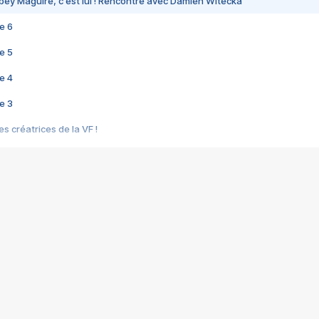
bey Maguire, c'est lui ! Rencontre avec Damien Witecka
e 6
e 5
e 4
e 3
s créatrices de la VF !
e 2
e 1
e Mektoub My Love arrive enfin ! Rencontre avec Shaïn Boumedine et Sal
i : après Toni en famille
elle réalise le bouleversant Dites lui que je l'aime
ais ! Rencontre autour de Vie privée de Rebecca Zlotowski
 de Marguerite, Grave... Rencontre avec Ella Rumpf