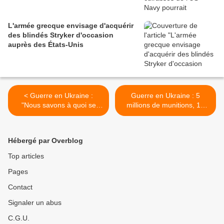
L'armée grecque envisage d'acquérir
des blindés Stryker d'occasion
auprès des États-Unis
< Guerre en Ukraine :
Guerre en Ukraine : 5
"Nous savons à quoi se
millions de munitions, 11
prépare la Russie",
000 soldats… La Corée du
Volodmyr Zelensky
Nord reçoit 20 milliards de
confirme les craintes d'une
dollars pour son soutien à
Hébergé par Overblog
nouvelle attaque majeure
la Russie >
pendant les vacances de
Top articles
Pâques
Pages
Contact
Signaler un abus
C.G.U.