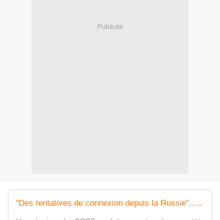
Publicité
"Des tentatives de connexion depuis la Russie"... Un lanceur d'alerte prévient que l'équipe d'Elon Musk aurait pu faire fuiter des données sensibles d'une agence fédérale après un contrôle