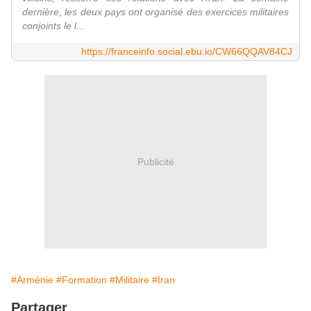
dernière, les deux pays ont organisé des exercices militaires
conjoints le l...
https://franceinfo.social.ebu.io/CW66QQAV84CJ
Publicité
#Arménie
#Formation
#Militaire
#Iran
Partager