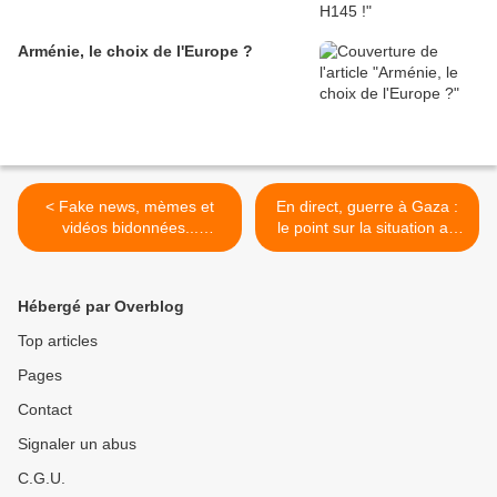
Arménie, le choix de l'Europe ?
< Fake news, mèmes et
En direct, guerre à Gaza :
vidéos bidonnées...
le point sur la situation au
Plongée dans les
19/04/2025 >
documents internes d'une
agence de désinformation
Hébergé par Overblog
russe
Top articles
Pages
Contact
Signaler un abus
C.G.U.