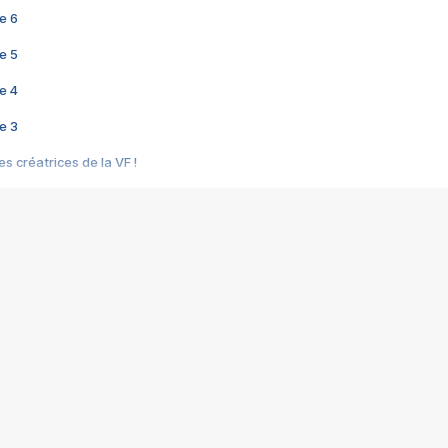
e 6
e 5
e 4
e 3
s créatrices de la VF !
e 2
e 1
e Mektoub My Love arrive enfin ! Rencontre avec Shaïn Boumedine et Sal
i : après Toni en famille
elle réalise le bouleversant Dites lui que je l'aime
ais ! Rencontre autour de Vie privée de Rebecca Zlotowski
 de Marguerite, Grave... Rencontre avec Ella Rumpf